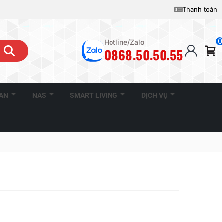
Thanh toán
0
Hotline/Zalo
0868.50.50.55
CAN
NAS
SMART LIVING
DỊCH VỤ