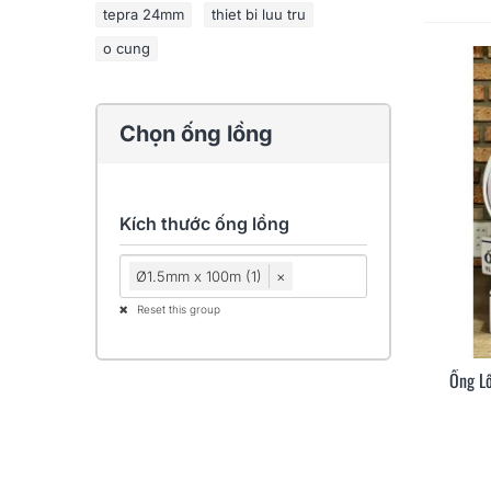
tepra 24mm
thiet bi luu tru
o cung
Chọn ống lồng
Kích thước ống lồng
Ø1.5mm x 100m (1)
×
Reset this group
Ống L