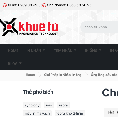
Dự án: 0909.00.99.35
Kinh doanh: 0868.50.50.55
HOME
IN NHÃN
TEM NHÃN
IN ỐNG
IN 
BLOG
Home
Giải Pháp In Nhãn, In ống
Ống lồng đầu cốt,
Ch
Thẻ phổ biến
synology
nas
zebra
Tên: 
may in ma vach
tepra khổ 24mm