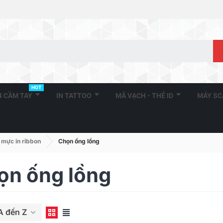
HOT
A4 CẦM TAY
IN TATTOO
MÃ VẠCH - THẺ ID
MÁY S
 mực in ribbon
Chọn ống lồng
ọn ống lồng
A đến Z