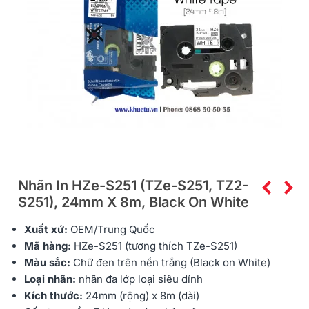
Nhãn In HZe-S251 (TZe-S251, TZ2-
S251), 24mm X 8m, Black On White
Xuất xứ:
OEM/Trung Quốc
Mã hàng:
HZe
-S251 (tương thích TZe-S251)
Màu sắc:
Chữ đen trên nền trắng (Black on White)
Loại nhãn:
nhãn đa lớp
loại siêu dính
Kích thước:
24mm (rộng) x 8m (dài)