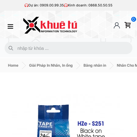
Dự án: 0909.00.99.35
Kinh doanh: 0868.50.50.55
0
Home
Giải Pháp In Nhãn, In ống
Băng nhãn in
Nhãn Cho M