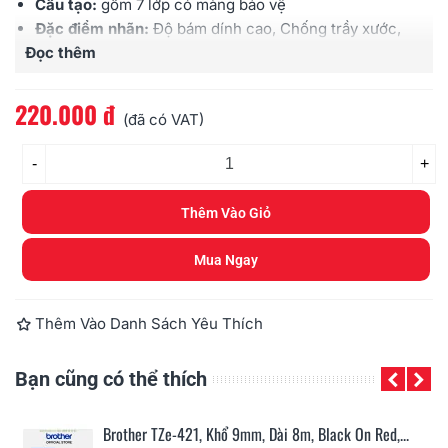
Cấu tạo:
gồm 7 lớp có màng bảo vệ
Đặc điểm nhãn:
Độ bám dính cao, Chống trầy xước,
Đọc thêm
Chịu được hóa chất, Chống thấm nước, Chịu được
cường độ ánh sáng cao, Chịu được nhiệt độ
Sử dụng cho:
các loại máy Brother
Ptouch
220.000 đ
(đã có VAT)
-
+
Thêm Vào Giỏ
Mua Ngay
Thêm Vào Danh Sách Yêu Thích
Bạn cũng có thể thích
n...
Brother TZe-421, Khổ 9mm, Dài 8m, Black On Red,...