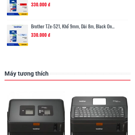
330.000 đ
Brother TZe-521, Khổ 9mm, Dài 8m, Black On...
330.000 đ
Máy tương thích