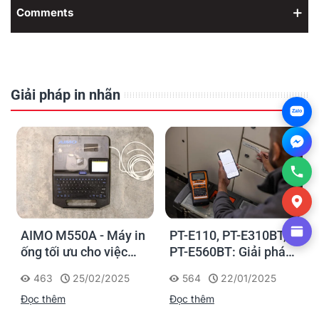
Comments
Giải pháp in nhãn
Zalo
AIMO M550A - Máy in
PT-E110, PT-E310BT,
ống tối ưu cho việc
PT-E560BT: Giải pháp
đánh dấu, phân loại và
in nhãn cầm tay công
463
25/02/2025
564
22/01/2025
nhận diện cáp điện,
nghiệp của Brother
Đọc thêm
Đọc thêm
cáp mạng