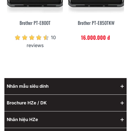
Brother PT-E800T
Brother PT-E850TKW
16.000.000 đ
10
reviews
Nhãn mẫu siêu dính
Brochure HZe / DK
Nhãn hiệu HZe