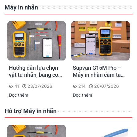
Máy in nhãn
Hướng dẫn lựa chọn
Supvan G15M Pro –
vật tư nhãn, băng co
Máy in nhãn cầm tay
nhiệt, thẻ cáp cho
cho dân thi công: đánh
41
23/07/2026
214
20/07/2026
Supvan G15M Pro
dấu một lần, tra cứu
Đọc thêm
Đọc thêm
trọn đời công trình
Hỗ trợ Máy in nhãn