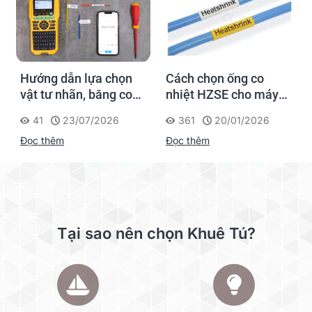
Hướng dẫn lựa chọn
Cách chọn ống co
vật tư nhãn, băng co
nhiệt HZSE cho máy in
nhiệt, thẻ cáp cho
nhãn đúng chuẩn
41
23/07/2026
361
20/01/2026
Supvan G15M Pro
Đọc thêm
Đọc thêm
Tại sao nên chọn Khuê Tú?