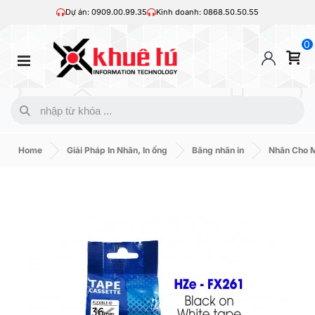
Dự án: 0909.00.99.35
Kinh doanh: 0868.50.50.55
0
Home
Giải Pháp In Nhãn, In ống
Băng nhãn in
Nhãn Cho M