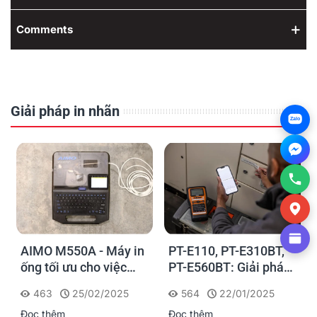
Comments
Giải pháp in nhãn
Zalo
AIMO M550A - Máy in
PT-E110, PT-E310BT,
ống tối ưu cho việc
PT-E560BT: Giải pháp
đánh dấu, phân loại và
in nhãn cầm tay công
463
25/02/2025
564
22/01/2025
nhận diện cáp điện,
nghiệp của Brother
Đọc thêm
Đọc thêm
cáp mạng