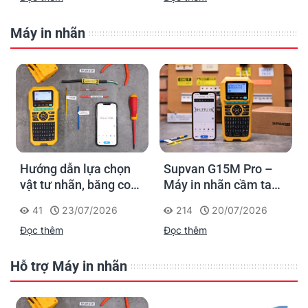
Máy in nhãn
Hướng dẫn lựa chọn
Supvan G15M Pro –
vật tư nhãn, băng co
Máy in nhãn cầm tay
nhiệt, thẻ cáp cho
cho dân thi công: đánh
41
23/07/2026
214
20/07/2026
Supvan G15M Pro
dấu một lần, tra cứu
Đọc thêm
Đọc thêm
trọn đời công trình
Hỗ trợ Máy in nhãn