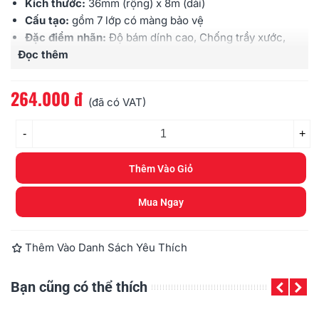
Kích thước:
36mm (rộng) x 8m (dài)
Cấu tạo:
gồm 7 lớp có màng bảo vệ
Đặc điểm nhãn:
Độ bám dính cao, Chống trầy xước,
Đọc thêm
Chịu được hóa chất, Chống thấm nước, Chịu được
cường độ ánh sáng cao, Chịu được nhiệt độ
Sử dụng cho:
các loại máy Brother
Ptouch
264.000 đ
(đã có VAT)
-
+
Thêm Vào Giỏ
Mua Ngay
Thêm Vào Danh Sách Yêu Thích
Bạn cũng có thể thích