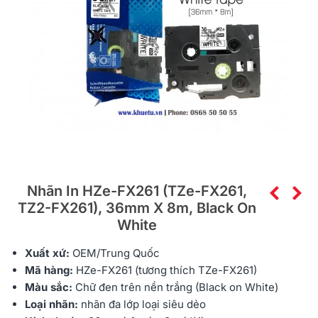
Nhãn In HZe-FX261 (TZe-FX261,
TZ2-FX261), 36mm X 8m, Black On
White
Xuất xứ:
OEM/Trung Quốc
Mã hàng:
HZe
-FX261 (tương thích TZe-FX261)
Màu sắc:
Chữ đen trên nền trắng (Black on White)
Loại nhãn:
nhãn đa lớp loại siêu dẻo