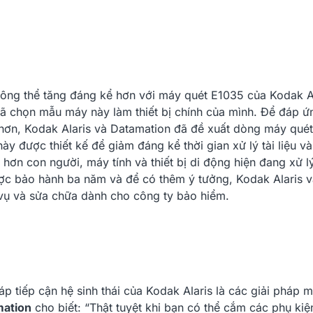
Lý
KHUÊ TÚ Thông Báo Lịch
Kodak E1040
..
Nghỉ TẾT Quý Mão 2023
Liệu Cho Văn
09/01/2023
14/12/20
ông thể tăng đáng kể hơn với máy quét E1035 của Kodak A
ã chọn mẫu máy này làm thiết bị chính của mình. Để đáp ứ
n hơn, Kodak Alaris và Datamation đã đề xuất dòng máy quét
 được thiết kế để giảm đáng kể thời gian xử lý tài liệu và
hơn con người, máy tính và thiết bị di động hiện đang xử l
Ổ Cắm Điện Âm Bàn Nâng Hạ
Băng Mực Tr
Tự Động MK102EG...
Ribbon), 14.
ợc bảo hành ba năm và để có thêm ý tưởng, Kodak Alaris v
 vụ và sửa chữa dành cho công ty bảo hiểm.
3.700.000 đ
450.000 đ
Ổ Cắm Điện Âm Bàn Nâng Hạ
Băng Mực Đe
Tự Động MK102ES...
Ribbon), 14
Dùng...
3.700.000 đ
450.000 đ
p tiếp cận hệ sinh thái của Kodak Alaris là các giải pháp m
Ổ Cắm Điện Kẹp Mặt Bàn
ation
cho biết: “
Thật tuyệt khi bạn có thể cắm các phụ kiệ