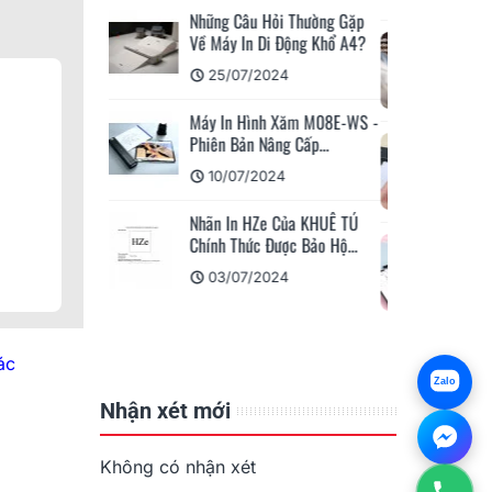
ỏi Thường Gặp
i Động Khổ A4?
Máy In Di Động M110/M200
Ứng Dụng Phù Hợp Cho...
024
15/04/2023
h Xăm M08E-WS -
ng Cấp...
Ứng Dụng Giải Pháp In Ấn Và
Dán Nhãn Cho Giao...
24
08/04/2023
 Của KHUÊ TÚ
ược Bảo Hộ...
Máy In Nhãn Di Động
M110/M200 Có Đáng Mua
024
Không?
05/04/2023
ác
Zalo
Nhận xét mới
Không có nhận xét