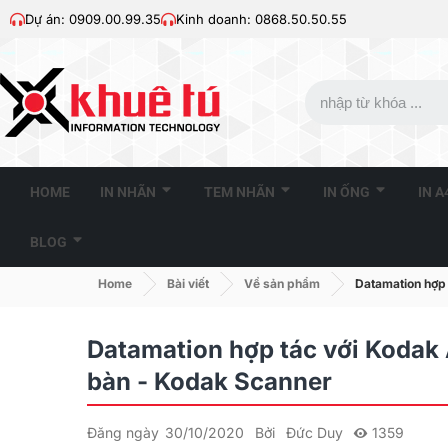
Dự án: 0909.00.99.35
Kinh doanh: 0868.50.50.55
HOME
IN NHÃN
TEM NHÃN
IN ỐNG
IN 
BLOG
Home
Bài viết
Về sản phẩm
Datamation hợp 
Datamation hợp tác với Kodak 
bàn - Kodak Scanner
Đăng ngày
30/10/2020
Bởi
Đức Duy
1359