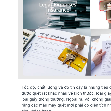
Tốc độ, chất lượng và độ tin cậy là những tiêu c
được quét rất khác nhau về kích thước, loại giấ
Thông Báo Quan Trọng: Cập
KHUÊ TÚ Thông Báo Ng
loại giấy thông thường. Ngoài ra, với không gi
Nhật Firmware Máy In...
Dương Lịch 2024
rằng các mẫu máy quét mới phải có diện tích n
01/03/2025
24/12/2023