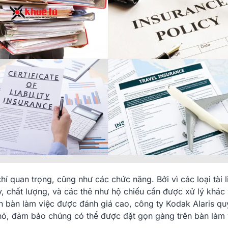
hí quan trọng, cũng như các chức năng. Bởi vì các loại tài l
y, chất lượng, và các thẻ như hộ chiếu cần được xử lý khác
hỉ Tết
KHUÊ TÚ Thông Báo Nghỉ Lễ
KHUÊ TÚ Thô
an bàn làm việc được đánh giá cao, công ty Kodak Alaris qu
Giỗ Tổ Hùng Vương,...
Dương Lịch 
hỏ, đảm bảo chúng có thể được đặt gọn gàng trên bàn làm 
20/04/2023
30/12/20