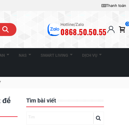
Thanh toán
0
Hotline/Zalo
0868.50.50.55
CAN
NAS
SMART LIVING
DỊCH VỤ
r
 để
Tìm bài viết