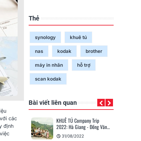
Thẻ
synology
khuê tú
nas
kodak
brother
máy in nhãn
hỗ trợ
scan kodak
Bài viết liên quan
iệu
 với các
ng Báo Nghỉ Tết
KHUÊ TÚ Company Trip
KH
y định
2023
2022: Hà Giang - Đồng Văn...
Ng
việc
22
31/08/2022