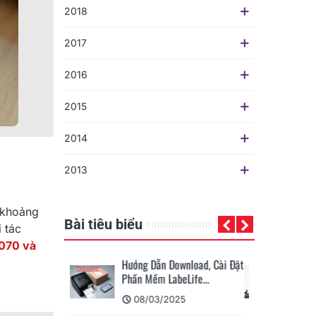
2018
2017
2016
2015
2014
2013
 khoảng
Bài tiêu biểu
 tác
2070
và
ownload, Cài Đặt
KHUÊ TÚ Company Trip
eLife...
2024: Hành Trình Về Xứ
Nẫu...
025
02/07/2024