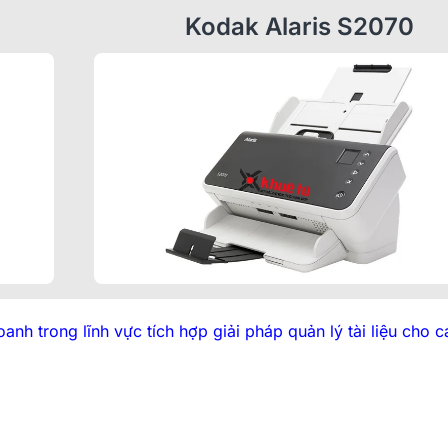
Những Câu H
Kodak Alaris S2070
Về Máy In D
25/07/2
Máy In Hìn
Phiên Bản Nâ
10/07/20
Nhãn In HZe
Chính Thức Đ
03/07/2
anh trong lĩnh vực tích hợp giải pháp quản lý tài liệu cho c