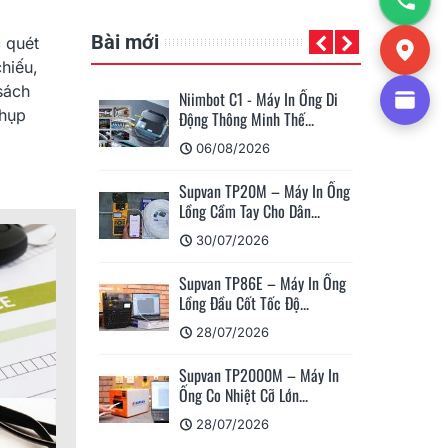
Bài mới
 quét
hiếu,
sách
Niimbot C1 - Máy In Ống Di
Su
chụp
Động Thông Minh Thế...
Má
06/08/2026
Supvan TP20M – Máy In Ống
Cá
Lồng Cầm Tay Cho Dân...
Su
30/07/2026
Supvan TP86E – Máy In Ống
Hư
Lồng Đầu Cốt Tốc Độ...
Nh
28/07/2026
Supvan TP2000M – Máy In
Su
Ống Co Nhiệt Cỡ Lớn...
Nh
28/07/2026