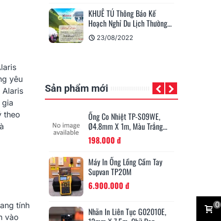
 - Máy Scan Tài
KHUÊ TÚ Thông Báo Kế
Gi
 Phòng...
Hoạch Nghỉ Du Lịch Thường...
Al
22
23/08/2022
laris
ng yêu
Sản phẩm mới
 Alaris
 gia
ý theo
ắng (White
Ống Co Nhiệt TP-S09WE,
2mm X 70m...
Ø4.8mm X 1m, Màu Trắng...
à
198.000 đ
Máy In Ống Lồng Cầm Tay
n (Black
Supvan TP20M
.2mm X 80m
6.900.000 đ
0
ang tính
Nhãn In Liên Tục G02010E,
n vào