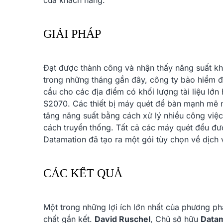
của khách hàng.
KHUÊ TÚ Thông Báo Lịch
Khuê Tú Trở Thành Đại 
Nghỉ TẾT Giáp Thìn 2024
Chính Hãng Của Godex.
GIẢI PHÁP
25/01/2024
24/07/2023
Đạt được thành công và nhận thấy năng suất kh
trong những tháng gần đây, công ty bảo hiểm đ
cầu cho các địa điểm có khối lượng tài liệu lớ
S2070. Các thiết bị máy quét để bàn mạnh mẽ này
tăng năng suất bằng cách xử lý nhiều công việc 
cách truyền thống. Tất cả các máy quét đều đư
Datamation đã tạo ra một gói tùy chọn về dịch
CÁC KẾT QUẢ
Một trong những lợi ích lớn nhất của phương phá
chất gắn kết.
David Ruschel
, Chủ sở hữu
Datam