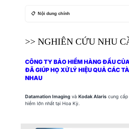
Nội dung chính
>> NGHIÊN CỨU NHU CẦU
TÌNH HÌNH
>> NGHIÊN CỨU NHU C
Kodak Alaris E1035
Kodak Alaris S2070
CÔNG TY BẢO HIỂM HÀNG ĐẦU CỦA
THỬ THÁCH
ĐÃ GIÚP HỌ
XỬ LÝ HIỆU QUẢ CÁC T
GIẢI PHÁP
NHAU
CÁC KẾT QUẢ
Thông tin liên hệ
Datamation Imaging
và
Kodak Alaris
cung cấp 
hiểm lớn nhất tại Hoa Kỳ.