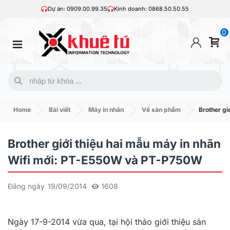
Dự án: 0909.00.99.35
Kinh doanh: 0868.50.50.55
0
Home
Bài viết
Máy in nhãn
Về sản phẩm
Brother gi
Brother giới thiệu hai mẫu máy in nhãn
Wifi mới: PT-E550W và PT-P750W
Đăng ngày
19/09/2014
1608
Ngày 17-9-2014 vừa qua, tại hội thảo giới thiệu sản