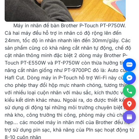
Máy in nhãn để bàn Brother P-Touch PT-P750W.
Cả hai máy đều hỗ trợ in nhãn có độ rộng lên đến
24mm, tốc độ in nhãn nhanh lên đến 30mm/giây. Các
sản phẩm cũng có khả năng cắt nhãn tự động, chế độ
cặt nhãn thông minh đặc biệt 2 dòng máy
Brother P-
Touch PT-E550W
và
PT-P750W
còn thừa hưởng tính
Zalo
năng cắt nhãn giống như
PT-9700PC
đó là: Auto cut,
Hafl Cut.
Dòng máy in P-Touch
hỗ trợ Wi-Fi này cũng
cho phép thay đổi hộp mực nhanh chóng, tương thích
với nhiều loại cuộn nhãn với màu sắc, kích thước và
kiểu kết dính khác nhau. Ngoài ra, do được thiết kế để
sử dụng di động tại những môi trường chuyên biệt như
nhà kho, công trường thi công, phòng máy chủ chật
hẹp... các model máy in nhãn mới của Brother đều hỗ
trợ sử dụng pin sạc, khả năng của PIn sạc hoạt động từ
8-10 cuộn nhãn