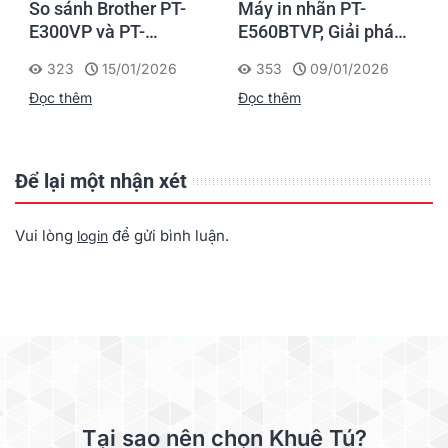
So sánh Brother PT-
Máy in nhãn PT-
n
E300VP và PT-
E560BTVP, Giải pháp
E310BTVP
in nhãn chuyên nghiệp
323
15/01/2026
353
09/01/2026
cho thi công Điện -
Đọc thêm
Đọc thêm
Mạng - Viễn Thông
Để lại một nhận xét
Vui lòng
để gửi bình luận.
login
Tại sao nên chọn Khuê Tú?