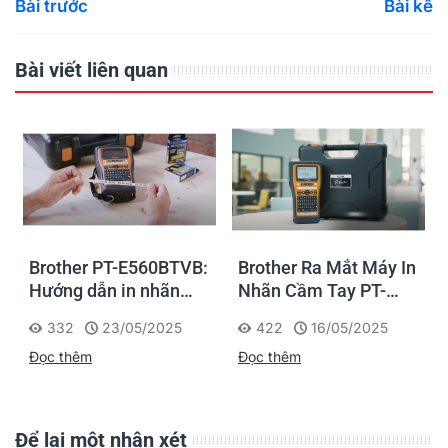
Bài trước
Bài kế
Bài viết liên quan
Brother PT-E560BTVB:
Brother Ra Mắt Máy In
Hướng dẫn in nhãn
Nhãn Cầm Tay PT-
Faceplate thi công
E310BTVP và PT-
332
23/05/2025
422
16/05/2025
Điện - Mạng dễ dàng
E560BTVP Mới
Đọc thêm
Đọc thêm
Để lại một nhận xét