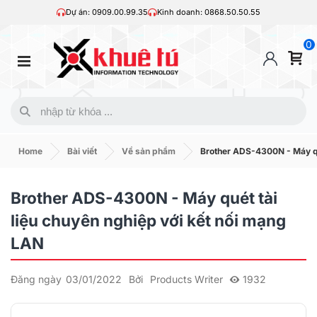
Dự án: 0909.00.99.35
Kinh doanh: 0868.50.50.55
0
Home
Bài viết
Về sản phẩm
Brother ADS-4300N - Máy qué
Brother ADS-4300N - Máy quét tài
liệu chuyên nghiệp với kết nối mạng
LAN
Đăng ngày
03/01/2022
Bởi
Products Writer
1932