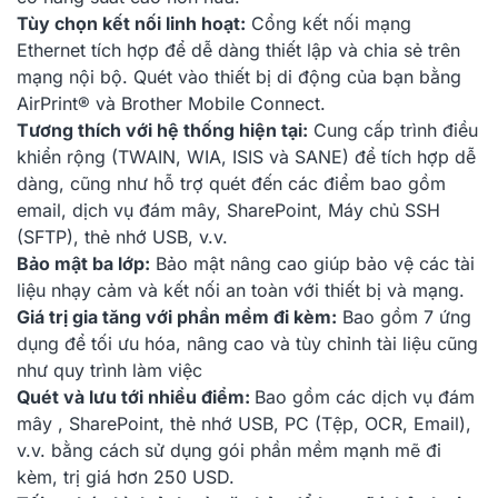
Tùy chọn kết nối linh hoạt:
Cổng kết nối mạng
Ethernet tích hợp để dễ dàng thiết lập và chia sẻ trên
mạng nội bộ. Quét vào thiết bị di động của bạn bằng
AirPrint® và Brother Mobile Connect.
Tương thích với hệ thống hiện tại:
Cung cấp trình điều
khiển rộng (TWAIN, WIA, ISIS và SANE) để tích hợp dễ
dàng, cũng như hỗ trợ quét đến các điểm bao gồm
email, dịch vụ đám mây,
SharePoint, Máy chủ SSH
(SFTP), thẻ nhớ USB, v.v.
Bảo mật ba lớp:
Bảo mật nâng cao giúp bảo vệ các tài
liệu nhạy cảm và kết nối an toàn với thiết bị và mạng.
Giá trị gia tăng với phần mềm đi kèm:
Bao gồm 7 ứng
dụng để tối ưu hóa, nâng cao và tùy chỉnh tài liệu cũng
như quy trình làm việc
Quét và lưu tới nhiều điểm:
Bao gồm các dịch vụ đám
mây , SharePoint, thẻ nhớ USB, PC (Tệp, OCR, Email),
v.v. bằng cách sử dụng gói phần mềm mạnh mẽ đi
kèm, trị giá hơn 250 USD.