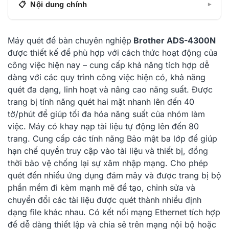
Nội dung chính
▾
Tính năng chính của Brother ADS-4300N
Máy quét để bàn chuyên nghiệp
Brother ADS-4300N
Máy quét cho các văn phòng bận rộn
được thiết kế để phù hợp với cách thức hoạt động của
công việc hiện nay – cung cấp khả năng tích hợp dễ
Bao gồm gói phần mềm mạnh mẽ có giá trị trên
dàng với các quy trình công việc hiện có, khả năng
$250
quét đa dạng, linh hoạt và nâng cao năng suất.
Được
Tích hợp liền mạch với các quy trình công việc hiện
trang bị tính năng quét hai mặt nhanh lên đến 40
có
tờ/phút để giúp tối đa hóa năng suất của nhóm làm
việc. Máy có khay nạp tài liệu tự động lên đến 80
Tính năng tối ưu hóa hình ảnh chuyên nghiệp
trang.
Cung cấp các tính năng Bảo mật ba lớp để giúp
hạn chế quyền truy cập vào tài liệu và thiết bị, đồng
thời bảo vệ chống lại sự xâm nhập mạng. Cho phép
quét đến nhiều ứng dụng đám mây và được trang bị bộ
phần mềm đi kèm mạnh mẽ để tạo,
chỉnh sửa và
chuyển đổi các tài liệu được quét thành nhiều định
dạng file khác nhau. Có kết nối mạng Ethernet tích hợp
để dễ dàng thiết lập và chia sẻ trên mạng nội bộ hoặc