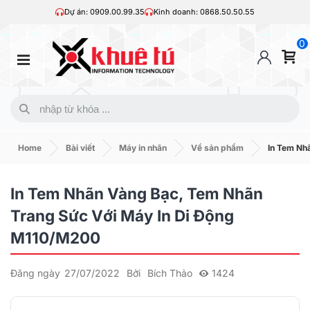
Dự án: 0909.00.99.35
Kinh doanh: 0868.50.50.55
0
Home
Bài viết
Máy in nhãn
Về sản phẩm
In Tem Nh
In Tem Nhãn Vàng Bạc, Tem Nhãn
Trang Sức Với Máy In Di Động
M110/M200
Đăng ngày
27/07/2022
Bởi
Bích Thảo
1424