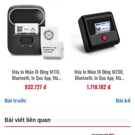
Máy In Nhãn Di Động M110,
Máy In Nhãn Di Động M200,
Bluetooth, In Qua App, Màu
Bluetooth, In Qua App, Màu
Đen
Đen
932.727 đ
1.718.182 đ
Bài trước
Bài kế
Bài viết liên quan