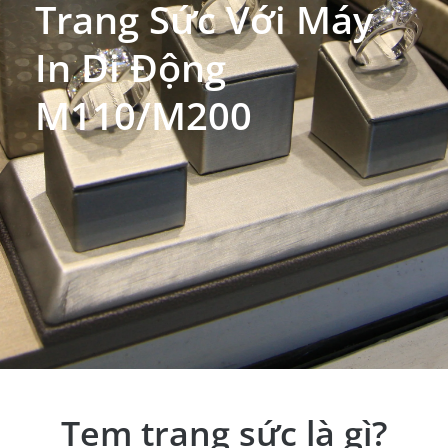
Trang Sức Với Máy
In Di Động
M110/M200
Tem trang sức là gì?