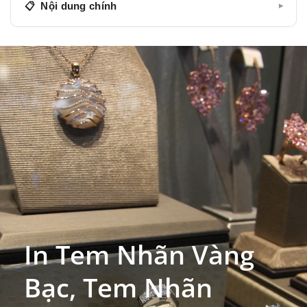
Nội dung chính
▾
In Tem Nhãn Vàng Bạc, Tem Nhãn Trang Sức Với
Máy In Di Động M110/M200
Tem trang sức là gì? Những yêu cầu chung về in
tem trang sức
Tem trang sức là gì?
Máy In Nhãn Di Động M110/M200
M110 (khổ 50mm)
M200 (khổ 75mm)
Đặc điểm của tem trang sức
Một vài ứng dụng dán nhãn phổ biến khác
In Tem Nhãn Vàng
Liên hệ Khuê Tú
Bạc, Tem Nhãn
sales@khuetu.vn
0868 50 50 55