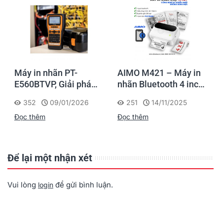
Máy in nhãn PT-
AIMO M421 – Máy in
n
E560BTVP, Giải pháp
nhãn Bluetooth 4 inch,
in nhãn chuyên nghiệp
in vận đơn & mã vạch
352
09/01/2026
251
14/11/2025
cho thi công Điện -
di động
Đọc thêm
Đọc thêm
Mạng - Viễn Thông
Để lại một nhận xét
Vui lòng
để gửi bình luận.
login