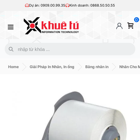
Dự án: 0909.00.99.35
Kinh doanh: 0868.50.50.55
0
Home
Giải Pháp In Nhãn, In ống
Băng nhãn in
Nhãn Cho 