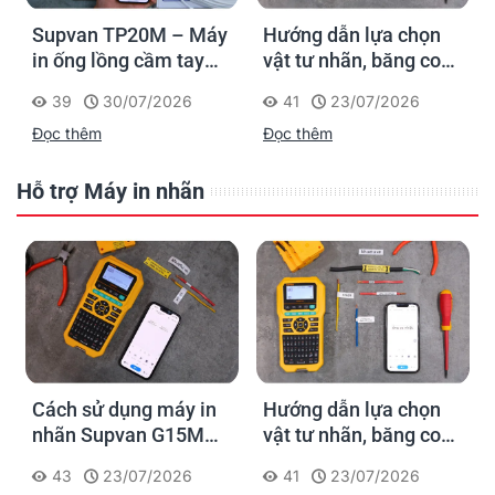
Hướng dẫn lựa chọn
Supvan G15M Pro –
vật tư nhãn, băng co
Máy in nhãn cầm tay
nhiệt, thẻ cáp cho
cho dân thi công: đánh
41
23/07/2026
214
20/07/2026
Supvan G15M Pro
dấu một lần, tra cứu
Đọc thêm
Đọc thêm
trọn đời công trình
Hỗ trợ Máy in nhãn
Hướng dẫn lựa chọn
Cách chọn ống co
vật tư nhãn, băng co
nhiệt HZSE cho máy in
nhiệt, thẻ cáp cho
nhãn đúng chuẩn
41
23/07/2026
361
20/01/2026
Supvan G15M Pro