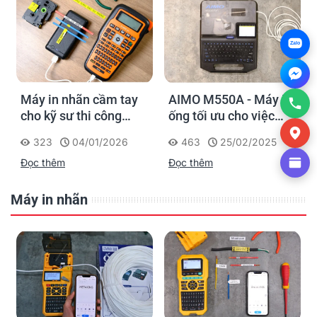
Zalo
AIMO M550A - Máy in
PT-E110, PT-E310BT,
ống tối ưu cho việc
PT-E560BT: Giải pháp
đánh dấu, phân loại và
in nhãn cầm tay công
463
25/02/2025
564
22/01/2025
nhận diện cáp điện,
nghiệp của Brother
Đọc thêm
Đọc thêm
cáp mạng
Máy in nhãn