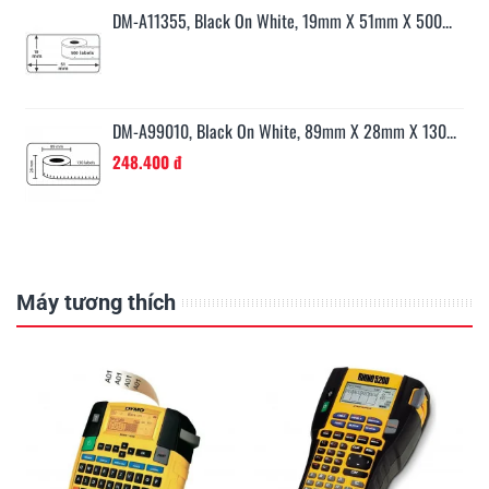
...
DM-A11355, Black On White, 19mm X 51mm X 500...
0...
DM-A99010, Black On White, 89mm X 28mm X 130...
248.400 đ
Máy tương thích