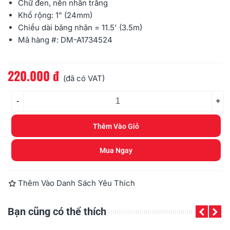
Chữ đen, nền nhãn trắng
Khổ rộng: 1" (24mm)
Chiều dài băng nhãn = 11.5' (3.5m)
Mã hàng #: DM-A1734524
220.000 đ
Đọc thêm
(đã có VAT)
-
+
Thêm Vào Giỏ
Mua Ngay
Thêm Vào Danh Sách Yêu Thích
Bạn cũng có thể thích