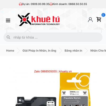
Dự án: 0909.00.99.35
Kinh doanh: 0868.50.50.55
0
Home
Giải Pháp In Nhãn, In ống
Băng nhãn in
Nhãn Cho 