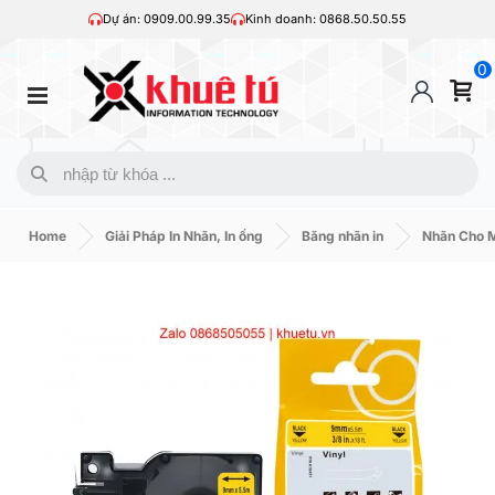
Dự án: 0909.00.99.35
Kinh doanh: 0868.50.50.55
0
Home
Giải Pháp In Nhãn, In ống
Băng nhãn in
Nhãn Cho 