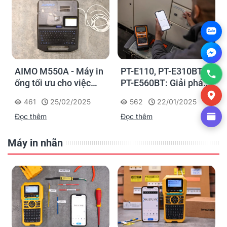
Zalo
AIMO M550A - Máy in
PT-E110, PT-E310BT,
ống tối ưu cho việc
PT-E560BT: Giải pháp
đánh dấu, phân loại và
in nhãn cầm tay công
461
25/02/2025
562
22/01/2025
nhận diện cáp điện,
nghiệp của Brother
Đọc thêm
Đọc thêm
cáp mạng
Máy in nhãn