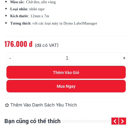
Màu sắc
: Chữ đen, nền vàng
Loại nhãn
: nhãn tape
Kích thước
: 12mm x 7m
Tương thích
: với các loại máy in
Dymo
LabelManager
176.000 đ
Đọc thêm
(đã có VAT)
-
+
Thêm Vào Giỏ
Mua Ngay
Thêm Vào Danh Sách Yêu Thích
Bạn cũng có thể thích