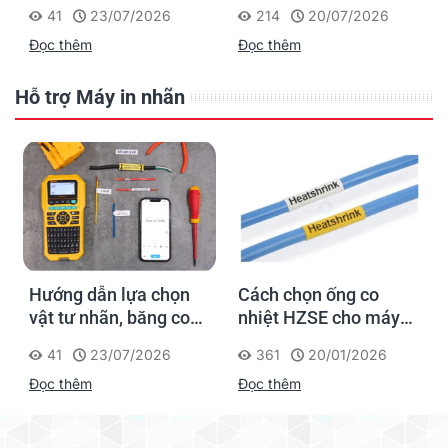
nhiệt, thẻ cáp cho
cho dân thi công: đánh
41
23/07/2026
214
20/07/2026
Supvan G15M Pro
dấu một lần, tra cứu
Đọc thêm
Đọc thêm
trọn đời công trình
Hỗ trợ Máy in nhãn
Hướng dẫn lựa chọn
Cách chọn ống co
vật tư nhãn, băng co
nhiệt HZSE cho máy in
nhiệt, thẻ cáp cho
nhãn đúng chuẩn
41
23/07/2026
361
20/01/2026
Supvan G15M Pro
Đọc thêm
Đọc thêm