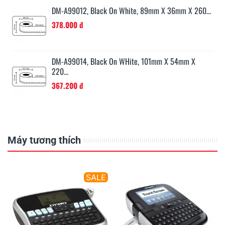
..
DM-A99012, Black On White, 89mm X 36mm X 260...
378.000 đ
...
DM-A99014, Black On WHite, 101mm X 54mm X
220...
367.200 đ
Máy tương thích
E
SALE