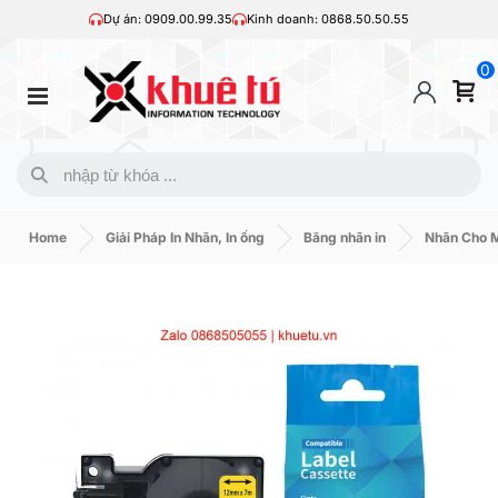
Dự án: 0909.00.99.35
Kinh doanh: 0868.50.50.55
0
Home
Giải Pháp In Nhãn, In ống
Băng nhãn in
Nhãn Cho 