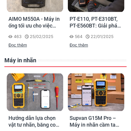
AIMO M550A - Máy in
PT-E110, PT-E310BT,
ống tối ưu cho việc
PT-E560BT: Giải pháp
đánh dấu, phân loại và
in nhãn cầm tay công
463
25/02/2025
564
22/01/2025
nhận diện cáp điện,
nghiệp của Brother
Đọc thêm
Đọc thêm
cáp mạng
Máy in nhãn
Hướng dẫn lựa chọn
Supvan G15M Pro –
vật tư nhãn, băng co
Máy in nhãn cầm tay