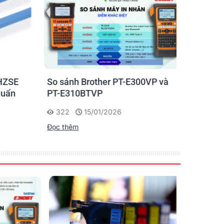
ZSE
So sánh Brother PT-E300VP và
Máy in n
uẩn
PT-E310BTVP
E310BTVP
chuyên g
322
15/01/2026
227
Đọc thêm
Đọc thêm