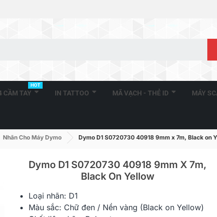
HOT
A4 CẦM TAY
IN TATTOO
MÃ VẠCH - THẺ ID
MÁY S
Nhãn Cho Máy Dymo
Dymo D1 S0720730 40918 9mm x 7m, Black on Y
Dymo D1 S0720730 40918 9mm X 7m,
Black On Yellow
DM-A11352, Black On White,
DM-A11355, 
Loại nhãn: D1
25mm X 54mm X 500...
19mm X 51m
Màu sắc: Chữ đen / Nền vàng (Black on Yellow)