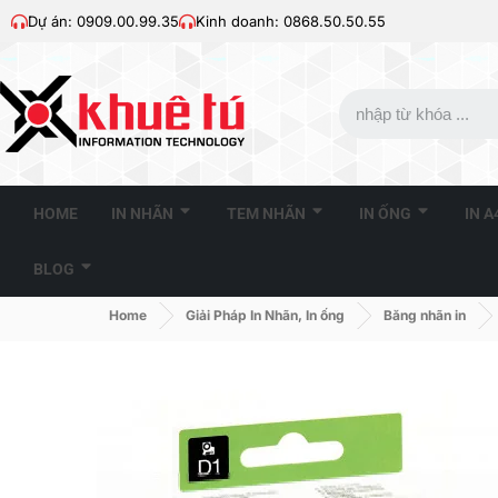
Dự án: 0909.00.99.35
Kinh doanh: 0868.50.50.55
HOME
IN NHÃN
TEM NHÃN
IN ỐNG
IN 
BLOG
Home
Giải Pháp In Nhãn, In ống
Băng nhãn in