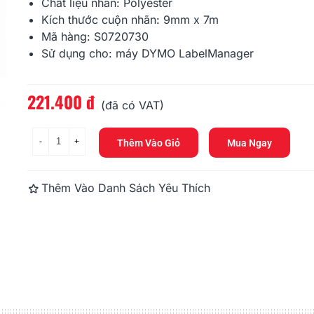
378.000 đ
Chất liệu nhãn: Polyester
Kích thước cuộn nhãn: 9mm x 7m
Mã hàng: S0720730
DM-A11354, Black On White,
DM-A99010, 
32mm X 57mm X 1000...
89mm X 28m
Sử dụng cho: máy
DYMO
LabelManager
356.400 đ
248.400 đ
221.400 đ
Đọc thêm
(đã có VAT)
-
+
Thêm Vào Giỏ
Mua Ngay
Thêm Vào Danh Sách Yêu Thích