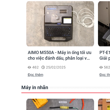
Nhãn in Dymo có thể được sử dụng ở khắp mọi n
o kỹ sư
AIMO M550A - Máy in ống tối ưu
PT-E11
thống băng cassette đơn giản để dễ sử dụng và
chọn sao
cho việc đánh dấu, phân loại và
Giải p
nhận diện cáp điện, cáp mạng
nghiệp
462
25/02/2025
562
Đọc thêm
Đọc th
Máy in nhãn