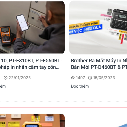
ơi; nhà bếp, sân vườn, văn phòng, nhà kho, cửa hàng bán 
0, PT-E310BT, PT-E560BT:
Brother Ra Mắt Máy In Nh
 có nhiều kích cỡ và màu sắc khác nhau cho một loạt các 
háp in nhãn cầm tay công
Bàn Mới PT-D460BT & PT-
 của Brother
D610BT - Giải Pháp Một 
22/01/2025
1497
15/05/2023
Cho Dân Văn Phòng
êm
Đọc thêm