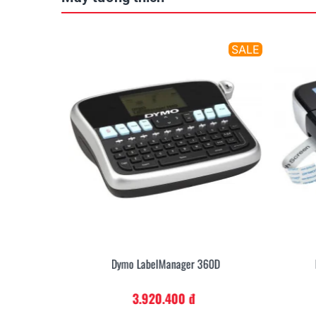
SALE
SALE
20P
Dymo LabelManager 360D
3.920.400 đ