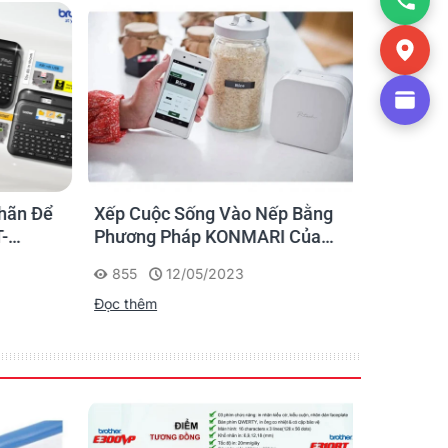
lẻ, hoặc thậm chí là ở trên đường. Một hệ
ãn Để
Xếp Cuộc Sống Vào Nếp Bằng
Ứng dụng
ứng dụng khác nhau.
Phương Pháp KONMARI Của
nhãn cho
Chạm
Người Nhật
855
12/05/2023
1175
Đọc thêm
Đọc thêm