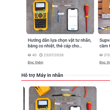
n ống
Hướng dẫn lựa chọn vật tư nhãn,
Supvan
 công: in
băng co nhiệt, thẻ cáp cho
cầm ta
trường
Supvan G15M Pro
dấu một
40
23/07/2026
213
công t
Đọc thêm
Đọc th
Hỗ trợ Máy in nhãn