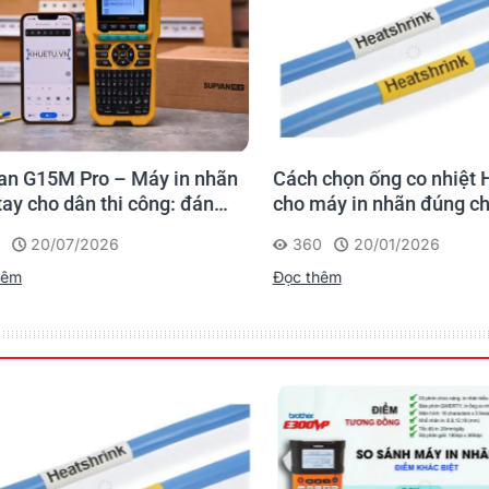
 G15M Pro – Máy in nhãn
Cách chọn ống co nhiệt H
y cho dân thi công: đánh
cho máy in nhãn đúng ch
 lần, tra cứu trọn đời
20/07/2026
360
20/01/2026
rình
êm
Đọc thêm