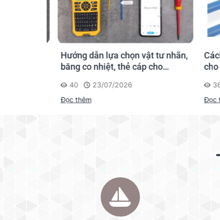
hãn
Hướng dẫn lựa chọn vật tư nhãn,
Cách c
gười mới
băng co nhiệt, thẻ cáp cho
cho má
Supvan G15M Pro
40
23/07/2026
360
Đọc thêm
Đọc th
Với lớp nền dễ dàng có thể bám dính trên nhiều
° C