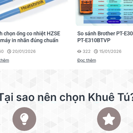
họn ống co nhiệt HZSE
So sánh Brother PT-E300V
y in nhãn đúng chuẩn
PT-E310BTVP
20/01/2026
322
15/01/2026
êm
Đọc thêm
 bề mặt, băng nhãn này từ Dymo có khả năng chống nước và 
Tại sao nên chọn Khuê Tú