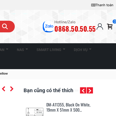
Thanh toán
0
Hotline/Zalo
0868.50.50.55
CAN
NAS
SMART LIVING
DỊCH VỤ
ellow
Bạn cũng có thể thích
Black On White,
DM-A99012, Black On White,
DM
m X 500...
89mm X 36mm X 260...
24