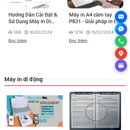
Hướng Dẫn Cài Đặt &
Máy in A4 cầm tay
Zalo
Sử Dụng Máy In Di
P831 - Giải pháp in tài
Động P831
liệu cho kỷ nguyên di
568
16/02/2024
1216
15/02/2024
động
Đọc thêm
Đọc thêm
Máy in di động