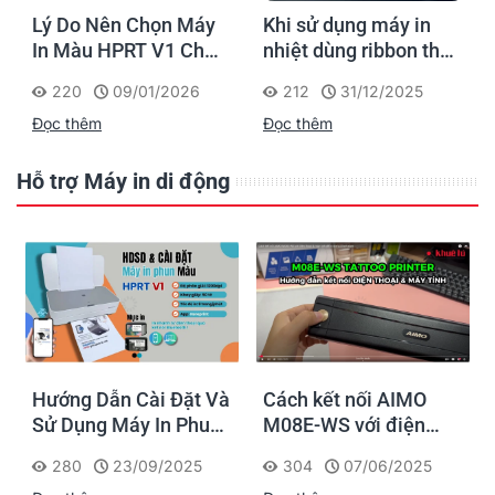
Lý Do Nên Chọn Máy
Khi sử dụng máy in
In Màu HPRT V1 Cho
nhiệt dùng ribbon thay
Nhu Cầu In Gia Đình
cho mực, tài liệu được
220
09/01/2026
212
31/12/2025
Và Doanh Nghiệp
in ra có độ bền và khả
Đọc thêm
Đọc thêm
năng lưu giữ lâu dài
không?
Hỗ trợ Máy in di động
Hướng Dẫn Cài Đặt Và
Cách kết nối AIMO
Sử Dụng Máy In Phun
M08E-WS với điện
Màu HPRT V1
thoại & máy tính để in
280
23/09/2025
304
07/06/2025
stencil hình xăm