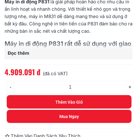
Máy in di động P831
là giải pháp hoàn hảo cho nhu cầu in
ấn linh hoạt và nhanh chóng. Với thiết kế nhỏ gọn và trọng
lượng nhẹ, máy in M831 dễ dàng mang theo và sử dụng ở
bất kỳ đâu. Công nghệ in tiên tiến của
P831
đảm bảo cho ra
những bản in sắc nét và chất lượng cao.
Máy in di động P831 rất dễ sử dụng với giao
diện thân thiện và các tính năng thông
Đọc thêm
minh. Nếu bạn đang tìm kiếm một máy in di
động đáng tin cậy, tiện lợi và hiệu quả, máy
4.909.091 đ
(đã có VAT)
in di động P831 chắc chắn sẽ là sự lựa chọn
lý tưởng.
-
+
Kích thước: Nhỏ gọn, trọng lượng nhẹ và di động
Thêm Vào Giỏ
In trên tất cả thiết bị điện thoại, latop, pc, mabook,
ipad…
Mua Ngay
In tất cả các file như word, excel, pdf, png, jpg
In lên đến khổ A4
In nhanh với tốc độ 10 mm/s
Thêm Vào Danh Sách Yêu Thích