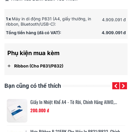
Độ phân giải: 300dpi
Kết nối USB, Bluetooth
Pin sạc: 2000 mAh
1 x
Máy in di động P831 (A4, giấy thường, in
4.909.091 đ
1 lần sạc pin đầy sẽ in được 70 tờ A4
ribbon, Bluetooth/USB-C):
Trọng lượng: 769g
Tổng tiền hàng (đã có VAT):
4.909.091 đ
Kích thước: 308mm * 674mm * 40.7mm
Bảo hành: 12 tháng
Phụ kiện mua kèm
+
Ribbon (cho P831/P832)
Bạn cũng có thể thích
Giấy In Nhiệt Khổ A4 - Tờ Rời, Chính Hãng AIMO,...
200.000 đ
.
Mực Ribbon P-215PK Cho Máy In P831/P832, Chính...