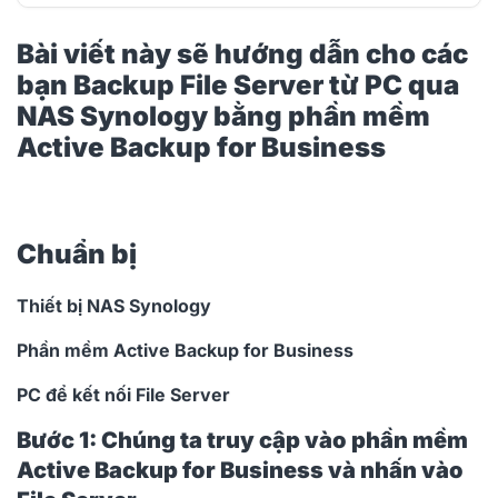
Bài viết này sẽ hướng dẫn cho các bạn Backup File
Bài viết này sẽ hướng dẫn cho các
Server từ PC qua NAS Synology bằng phần mềm
bạn
Active Backup for Business
Backup File Server từ PC qua
NAS Synology bằng phần mềm
Active Backup for Business
Chuẩn bị
Bước 1: Chúng ta truy cập vào phần mềm Active
Backup for Business và nhấn vào File Server.
Chuẩn bị
Bước 2 : Nhấn vào add server, ở đây chúng ta có
2 lựa chọn
Thiết bị NAS Synology
Phần mềm Active Backup for Business
Bước 3: Ở đây chúng ta nhập tài khoản , mật
khẩu, port và địa chỉ của server.
PC để kết nối File Server
Bước 1: Chúng ta truy cập vào phần mềm
Bước 4: Để kiểm tra port ở server mở chưa chúng
Active Backup for Business và nhấn vào
ta truy cập vào trang web canyouseeme.org kiểm