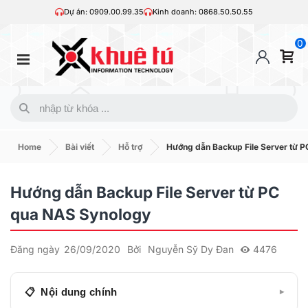
Dự án: 0909.00.99.35
Kinh doanh: 0868.50.50.55
0
Home
Bài viết
Hỗ trợ
Hướng dẫn Backup File Server từ 
Hướng dẫn Backup File Server từ PC
qua NAS Synology
Đăng ngày
26/09/2020
Bởi
Nguyễn Sỹ Dy Đan
4476
Nội dung chính
▾