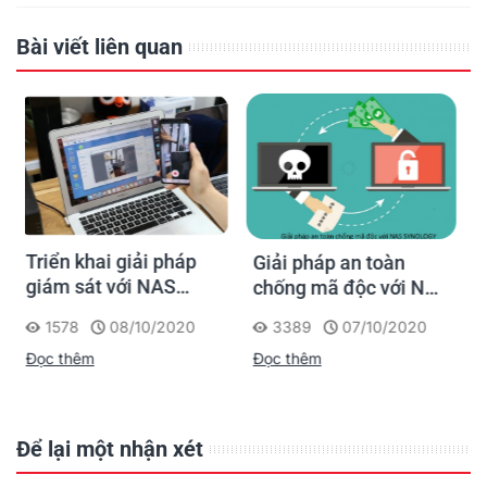
Bài viết liên quan
Hướng dẫn Backup
Giải pháp an toàn
máy ảo từ PC lên Nas
chống mã độc với NAS
Synology bằng Phần
SYNOLOGY
2150
03/10/2020
3389
07/10/2020
mềm Active Backup
Đọc thêm
Đọc thêm
for Business
Để lại một nhận xét