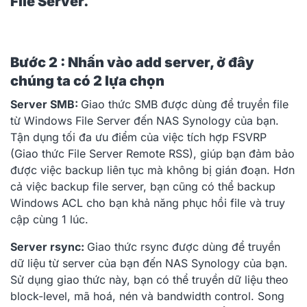
File Server.
tra
Bước 5: Tùy vào cấu hình bạn muốn ở đây
chúng ta sẽ chọn Multi-versioned
Bước 2 : Nhấn vào add server, ở đây
chúng ta có 2 lựa chọn
Bước 6: Chọn folder mà bạn muốn backup rồi
Server SMB:
Giao thức SMB được dùng để truyền file
Next.
từ Windows File Server đến NAS Synology của bạn.
Bước 7: Tạo task để quản lý và đường dẫn lưu dữ
Tận dụng tối đa ưu điểm của việc tích hợp FSVRP
liệu trên NAS
(Giao thức File Server Remote RSS), giúp bạn đảm bảo
Bước 8: Ở đây chúng ta lựa chọn chính sách lưu
được việc backup liên tục mà không bị gián đoạn. Hơn
trữ
cả việc backup file server, bạn cũng có thể backup
Windows ACL cho bạn khả năng phục hồi file và truy
Bước 9: Tiếp tục cho và chọn đồng ý để backup
cập cùng 1 lúc.
now
Và đây là kết quả khi cấu hình xong !
Server rsync:
Giao thức rsync được dùng để truyền
dữ liệu từ server của bạn đến NAS Synology của bạn.
Chúng ta có thể vào đường dẫn lưu xem đã
backup chưa ?
Sử dụng giao thức này, bạn có thể truyền dữ liệu theo
block-level, mã hoá, nén và bandwidth control. Song