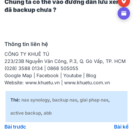
Chúng ta có thể vào đường dẫn lưu xem
đã backup chưa ?
Thông tin liên hệ
CÔNG TY KHUÊ TÚ
223/23B Nguyễn Văn Công, P.3, Q. Gò Vấp, TP. HCM
(028) 3588 0134 | 0868 505055
Google Map
|
Facebook
|
Youtube
|
Blog
Website:
www.khuetu.vn
|
www.khuetu.com.vn
Thẻ:
nas synology
,
backup nas
,
giai phap nas
,
active backup
,
abb
Bài trước
Bài kế