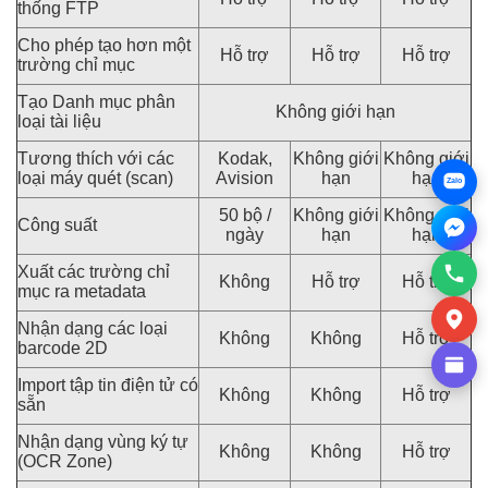
thống FTP
Cho phép tạo hơn một
Hỗ trợ
Hỗ trợ
Hỗ trợ
trường chỉ mục
Tạo Danh mục phân
Không giới hạn
loại tài liệu
Tương thích với các
Kodak,
Không giới
Không giới
loại máy quét (scan)
Avision
hạn
hạn
Zalo
50 bộ /
Không giới
Không giới
Công suất
ngày
hạn
hạn
Xuất các trường chỉ
Không
Hỗ trợ
Hỗ trợ
mục ra metadata
Nhận dạng các loại
Không
Không
Hỗ trợ
barcode 2D
Import tập tin điện tử có
Không
Không
Hỗ trợ
sẵn
Nhận dạng vùng ký tự
Không
Không
Hỗ trợ
(OCR Zone)