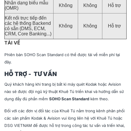
Nhận dạng biểu mẫu
Không
Không
Hỗ trợ
(OMR)
Kết nối trực tiếp đến
các hệ thống Backend
Không
Không
Hỗ trợ
có sẵn (DMS, ECM,
CRM, Core Banking...)
TẢI VỀ
Phiên bản SOHO Scan Standard có thể được tải về miễn phí tại
đây
.
HỖ TRỢ - TƯ VẤN
Quý khách hàng khi trang bị bất kì máy quét Kodak hoặc Avision
nào sẽ được đội ngũ kỹ thuật Khuê Tú triển khai và hướng dẫn sử
dụng đầy đủ phần mềm
SOHO Scan Standard
kèm theo.
Đối với các đơn vị đối tác của Khuê Tú nằm trong kênh phân phối
các sản phẩm Kodak & Avision vui lòng liên hệ với
Khuê Tú
hoặc
DSG VIETNAM
để được hỗ trợ trong công tác tư vấn và triển khai,