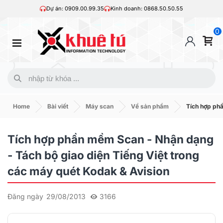
Dự án: 0909.00.99.35
Kinh doanh: 0868.50.50.55
0
Home
Bài viết
Máy scan
Về sản phẩm
Tích hợp phầ
Tích hợp phần mềm Scan - Nhận dạng
- Tách bộ giao diện Tiếng Việt trong
các máy quét Kodak & Avision
Đăng ngày
29/08/2013
3166