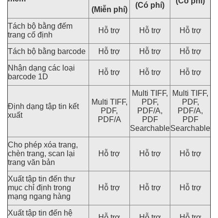
(Có phí)
(Có phí)
(Miễn phí)
Tách bộ bằng đếm
Hỗ trợ
Hỗ trợ
Hỗ trợ
trang cố định
Tách bộ bằng barcode
Hỗ trợ
Hỗ trợ
Hỗ trợ
Nhận dạng các loại
Hỗ trợ
Hỗ trợ
Hỗ trợ
barcode 1D
Multi TIFF,
Multi TIFF,
Multi TIFF,
PDF,
PDF,
Định dạng tập tin kết
PDF,
PDF/A,
PDF/A,
xuất
PDF/A
PDF
PDF
Searchable
Searchable
Cho phép xóa trang,
chèn trang, scan lại
Hỗ trợ
Hỗ trợ
Hỗ trợ
trang văn bản
Xuất tập tin đến thư
mục chỉ định trong
Hỗ trợ
Hỗ trợ
Hỗ trợ
mạng ngang hàng
Xuất tập tin đến hệ
Hỗ trợ
Hỗ trợ
Hỗ trợ