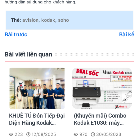
hướng dẫn sử dụng cho khách hàng.
Thẻ:
avision
,
kodak
,
soho
Bài trước
Bài kế
Bài viết liên quan
KHUÊ TÚ Đón Tiếp Đại
(Khuyến mãi) Combo
Diện Hãng Kodak
Kodak E1030: máy
Alaris và Nhà Phân
scan A4 scan được tài
223
12/08/2025
970
30/05/2023
Phối DSG
liệu A3 chỉ 11.500.000