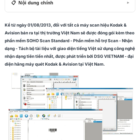
Nội dung chính
▾
SOHO Scan - Phần mềm scan nhận dạng và tách
bộ
Kể từ ngày 01/08/2013, đối với tất cả máy scan hiệu Kodak &
Avision bán ra tại thị trường Việt Nam sẽ được đóng gói kèm theo
3 BƯỚC SỐ HÓA VỚI SOHO
phần mềm SOHO Scan Standard - Phần mềm hỗ trợ Scan - Nhận
THÔNG SỐ KỸ THUẬT
dạng - Tách bộ tài liệu với giao diện tiếng Việt sử dụng công nghệ
HỖ TRỢ - TƯ VẤN
nhận dạng tiên tiến nhất, được phát triển bởi
DSG VIETNAM
- đại
diện hãng máy quét Kodak & Avision tại Việt Nam.