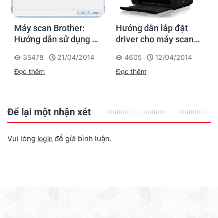
Máy scan Brother:
Hướng dẫn lắp đặt
Hướng dẫn sử dụng và
driver cho máy scan
cách thiết lập Control
chuyên dụng Brother
35478
21/04/2014
4605
12/04/2014
Center 4 để scan tài
ADS-2100
Đọc thêm
Đọc thêm
liệu
Để lại một nhận xét
Vui lòng
để gửi bình luận.
login