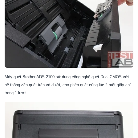
Máy quét
Brother ADS-2100
sử dụng công nghệ quét Dual CMOS với
hệ thống đèn quét trên và dưới, cho phép quét cùng lúc 2 mặt giấy chỉ
trong 1 lượt.