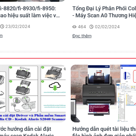
fi-8820/fi-8930/fi-8950:
Tổng Đại Lý Phân Phối Col
ao hiệu suất làm việc với
- Máy Scan A0 Thương Hi
áy quét siêu nhanh để
Châu Âu
23/02/2024
464
02/02/2024
iệm tác vụ số hóa tập
êm
Đọc thêm
ét trang đầu tiên.
g quét với chỉ-một-nút-nhấn ch
h rõ đẹp, sắc nét thách thức
g hiệu quả ngay lập tức.
cỡ, dầy mỏng - kể cả thẻ cứng.
g lo hư hỏng bản gốc do kẹt gi
ớc hướng dẫn cài đặt
Hướng dẫn quét tài liệu t
 máy scan Kodak Alaris
file hình ảnh đơn giản nhấ