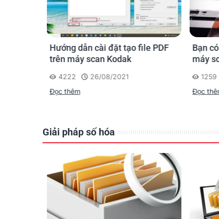
QUÉT
Thế hệ máy quét & ph
giúp số hóa tài liệu m
 scan
Hướng dẫn cài đặt tạo file PDF
Bạn có
 làm việc
trên máy scan Kodak
máy s
4222
26/08/2021
1259
Đọc thêm
Đọc th
Giải pháp số hóa