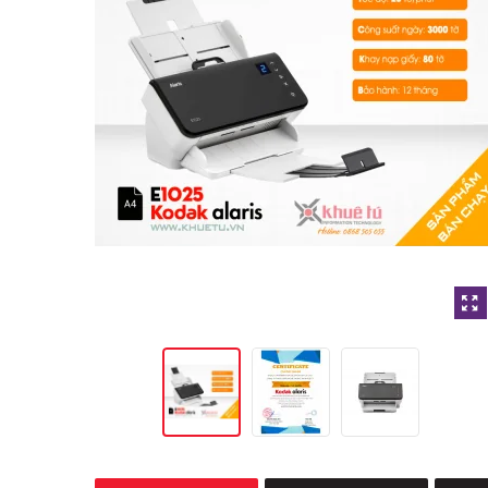
23.389.560 đ
42.525.000 đ
Kodak SCANMATE I940 (20
Kodak S2070 (70ppm,
Ppm, 1000 Ppd, A4, USB)
10000ppd, A4, USB)
10.206.000 đ
65.912.400 đ