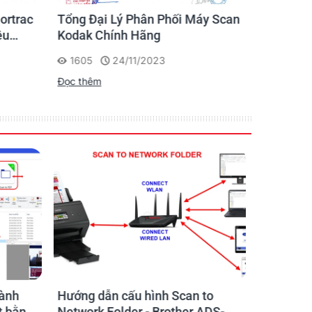
Tổng Đại Lý Phân Phối Máy Scan
Máy quét
ortrac
Kodak Chính Hãng
nào tốt v
ệu
mềm ch
1605
24/11/2023
15214
Đọc thêm
Đọc thêm
hành
Hướng dẫn cấu hình Scan to
Máy scan
t bằng
Network Folder - Brother ADS-
dẫn sử d