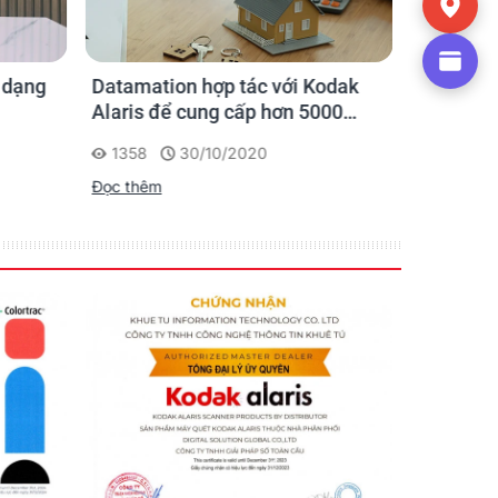
 dạng
Datamation hợp tác với Kodak
Kodak i3
Alaris để cung cấp hơn 5000
scan tài 
máy quét để bàn - Kodak
nghệ hỗ t
1358
30/10/2020
1634
Scanner
Đọc thêm
Đọc thêm