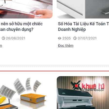
GỬI
H
ần mềm mới
Luôn luôn sẵn sàng xử lý giấy tờ để
Xử lý vi
ạnh mẽ hơn
bạn tập trung hoàn toàn vào công
lượng và 
 nên sở hữu một chiếc
Số Hóa Tài Liệu Kế Toán 
việc chính
can chuyên dụng?
Doanh Nghiệp
26/08/2021
2505
07/07/2021
êm
Đọc thêm