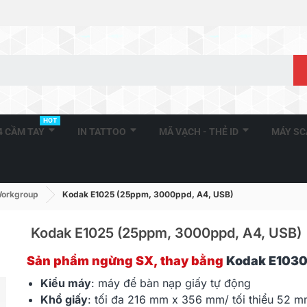
HOT
A4 CẦM TAY
IN TATTOO
MÃ VẠCH - THẺ ID
MÁY S
orkgroup
Kodak E1025 (25ppm, 3000ppd, A4, USB)
Kodak E1025 (25ppm, 3000ppd, A4, USB)
Sản phẩm ngừng SX, thay bằng
Kodak E103
Kodak S2060W (60ppm,
Kodak S204
Kiểu máy
: máy để bàn nạp giấy tự động
9000ppd, A4, Wifi, RJ45)
5000ppd, A4
Khổ giấy
: tối đa 216 mm x 356 mm/ tối thiểu
52 m