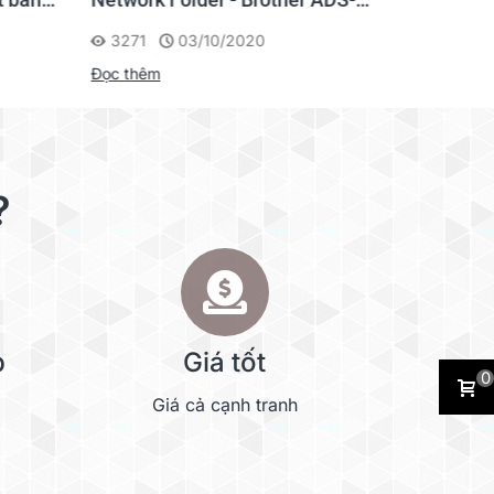
other
2800W
S1026C
3271
03/10/2020
11464
Đọc thêm
Đọc thêm
?
p
Giá tốt
0
Giá cả cạnh tranh