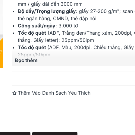
mm
/ giấy dài đến 3000 mm
Độ dầy/Trọng lượng giấy
: giấy
27-200
g/m²; scan
Kodak S2080W (80ppm,
Kodak E103
thẻ ngân hàng, CMND, thẻ dập nổi
12000ppd, A4, Wifi, RJ45)
4000ppd, A4
Công suất/ngày
: 3.000 tờ
102.600.000 đ
Tốc độ quét
(ADF, Trắng đen/Thang xám, 200dpi, 
thẳng, Giấy letter): 25ppm/50ipm
Tốc độ quét
(ADF, Màu, 200dpi, Chiều thẳng, Giấy l
25ppm/50ipm
Đọc thêm
Cảm biến hình ảnh
: CMOS (CIS)
Đèn chiếu sáng
: đèn LED kép
Độ phân giải quang học
: 600dpi
Khay nạp
: 80 tờ (định lượng 80 g/m²)
Cổng kết nối
: USB 2.0 High speed, tương thích US
Thêm Vào Danh Sách Yêu Thích
Bảo hành
: 12 tháng