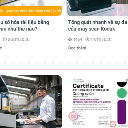
u số hóa tài liệu bằng
Tổng quát nhanh về sự đa
an như thế nào?
của máy scan Kodak
23/11/2020
1454
14/11/2020
êm
Đọc thêm
ộng êm ái & phù hợp hoàn hảo
c nhóm làm việc.