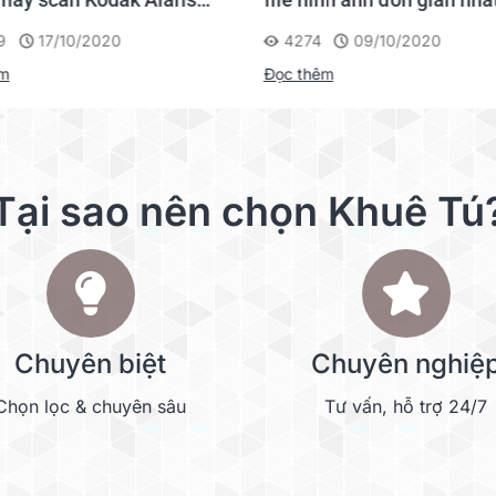
er
máy scan chuyên dụng Br
9
17/10/2020
4274
09/10/2020
êm
Đọc thêm
sách bấm gáy hoặc các tài liệu
iện quét Hộ chiếu.
Tại sao nên chọn Khuê Tú
Chuyên biệt
Chuyên nghiệ
Chọn lọc & chuyên sâu
Tư vấn, hỗ trợ 24/7
GỬI