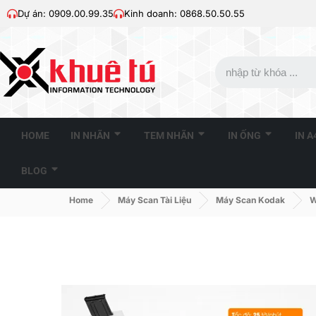
Dự án: 0909.00.99.35
Kinh doanh: 0868.50.50.55
HOME
IN NHÃN
TEM NHÃN
IN ỐNG
IN 
BLOG
Home
Máy Scan Tài Liệu
Máy Scan Kodak
W
Kodak Alaris Passport
Kodak S2050 (50ppm,
Flatbed Accessory...
6000ppd, A4, USB)