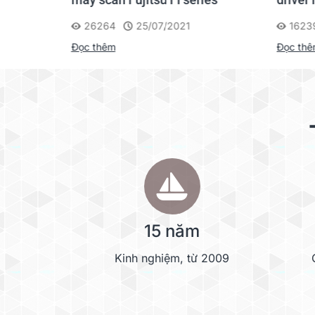
Scann
26264
25/07/2021
1623
Đọc thêm
Đọc th
Tùy chọn phụ kiện Flatbed
Mở rộng khả năng quét các tài liệu khác như: 
cũ, nát với phụ kiện quét phẳng khổ Legal.
Scan Hộ chiếu/Sổ tiết kiệm dễ dàng với phụ k
15 năm
Kinh nghiệm, từ 2009