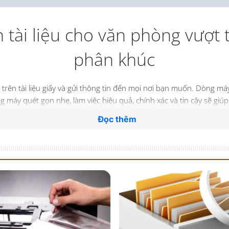
 tài liệu cho văn phòng vượt t
phân khúc
n trên tài liệu giấy và gửi thông tin đến mọi nơi bạn muốn. Dòng m
ng máy quét gọn nhẹ, làm việc hiệu quả, chính xác và tin cậy sẽ giú
mọi tài liệu giấy hàng ngày.
Đọc thêm
Đọc thêm
Brochure
Demo