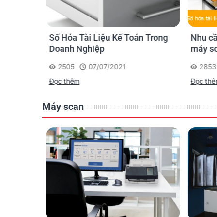
c - Xu
Số Hóa Tài Liệu Kế Toán Trong
Nhu cầ
Thiết
Doanh Nghiệp
máy sc
2505
07/07/2021
2853
Đọc thêm
Đọc th
Máy scan
QUÉT
Alaris E1000 là mẫu máy scan nhỏ gọn, hoạt đ
với môi trường văn phòng, khu vực lễ tân hay cá