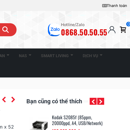
Thanh toán
0
Hotline/Zalo
0868.50.50.55
CAN
NAS
SMART LIVING
DỊCH VỤ
Bạn cũng có thể thích
0
0 (40ppm,
Kodak S2085f (85ppm,
Ko
, USB)
20000ppd, A4, USB/Network)
50
m x 52