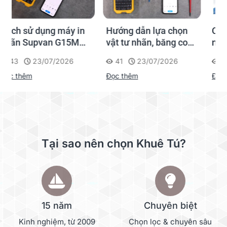
Hướng dẫn lựa chọn
Cách chọn ống co
vật tư nhãn, băng co
nhiệt HZSE cho máy in
nhiệt, thẻ cáp cho
nhãn đúng chuẩn
41
23/07/2026
361
20/01/2026
Supvan G15M Pro
Đọc thêm
Đọc thêm
Tại sao nên chọn Khuê Tú?
15 năm
Chuyên biệt
Kinh nghiệm, từ 2009
Chọn lọc & chuyên sâu