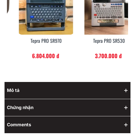
Tepra PRO SR970
Tepra PRO SR530
6.804.000 đ
3.700.000 đ
Mô tả
Chứng nhận
Comments