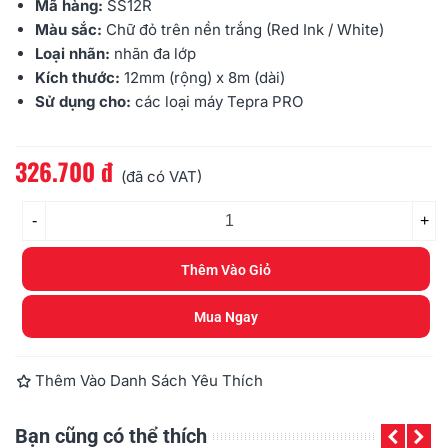
Mã hàng:
SS12R
Màu sắc:
Chữ đỏ trên nền trắng (Red Ink / White)
Loại nhãn:
nhãn đa lớp
Kích thước:
12mm
(rộng) x 8m (dài)
Sử dụng cho:
các loại máy
Tepra PRO
326.700 đ
Đọc thêm
(đã có VAT)
-
+
Thêm Vào Giỏ
Mua Ngay
Thêm Vào Danh Sách Yêu Thích
Bạn cũng có thể thích