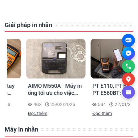
Giải pháp in nhãn
Zalo
AIMO M550A - Máy in
PT-E110, PT-E310BT,
ống tối ưu cho việc
PT-E560BT: Giải pháp
đánh dấu, phân loại và
in nhãn cầm tay công
463
25/02/2025
564
22/01/2025
nhận diện cáp điện,
nghiệp của Brother
Đọc thêm
Đọc thêm
cáp mạng
Máy in nhãn