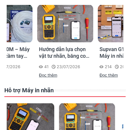
Hướng dẫn lựa chọn
Supvan G15M Pro –
vật tư nhãn, băng co
Máy in nhãn cầm tay
nhiệt, thẻ cáp cho
cho dân thi công: đánh
41
23/07/2026
214
20/07/2026
Supvan G15M Pro
dấu một lần, tra cứu
Đọc thêm
Đọc thêm
trọn đời công trình
Hỗ trợ Máy in nhãn