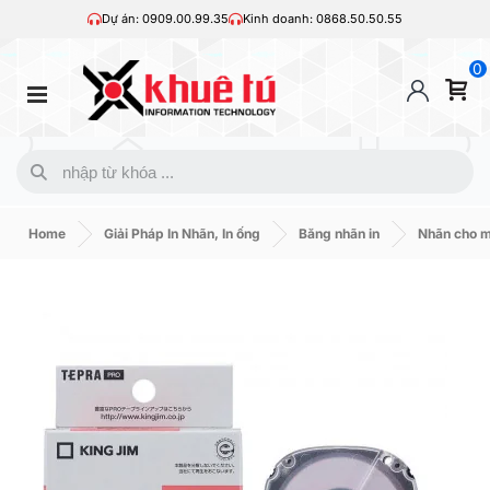
Dự án: 0909.00.99.35
Kinh doanh: 0868.50.50.55
0
Home
Giải Pháp In Nhãn, In ống
Băng nhãn in
Nhãn cho 