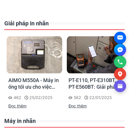
Giải pháp in nhãn
Zalo
AIMO M550A - Máy in
PT-E110, PT-E310BT,
ống tối ưu cho việc
PT-E560BT: Giải pháp
đánh dấu, phân loại và
in nhãn cầm tay công
462
25/02/2025
562
22/01/2025
nhận diện cáp điện,
nghiệp của Brother
Đọc thêm
Đọc thêm
cáp mạng
Máy in nhãn