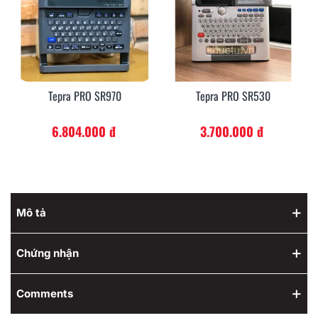
Tepra PRO SR970
Tepra PRO SR530
6.804.000 đ
3.700.000 đ
Mô tả
Chứng nhận
Comments