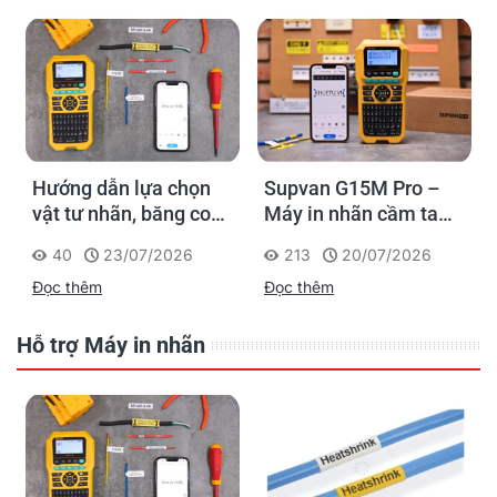
Hướng dẫn lựa chọn
Supvan G15M Pro –
vật tư nhãn, băng co
Máy in nhãn cầm tay
nhiệt, thẻ cáp cho
cho dân thi công: đánh
40
23/07/2026
213
20/07/2026
Supvan G15M Pro
dấu một lần, tra cứu
Đọc thêm
Đọc thêm
trọn đời công trình
Hỗ trợ Máy in nhãn