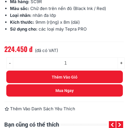
Mã hàng:
SC9R
Màu sắc:
Chữ đen trên nền đỏ (Black Ink / Red)
Loại nhãn:
nhãn đa lớp
Kích thước:
9mm
(rộng) x 8m (dài)
Sử dụng cho:
các loại máy
Tepra PRO
224.450 đ
Đọc thêm
(đã có VAT)
-
+
Thêm Vào Giỏ
Mua Ngay
Thêm Vào Danh Sách Yêu Thích
Bạn cũng có thể thích