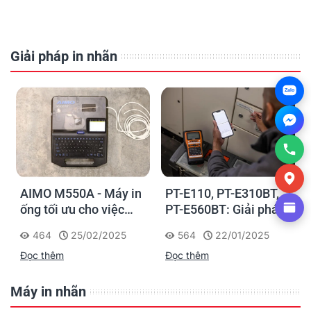
Giải pháp in nhãn
Zalo
AIMO M550A - Máy in
PT-E110, PT-E310BT,
ống tối ưu cho việc
PT-E560BT: Giải pháp
đánh dấu, phân loại và
in nhãn cầm tay công
464
25/02/2025
564
22/01/2025
nhận diện cáp điện,
nghiệp của Brother
Đọc thêm
Đọc thêm
cáp mạng
Máy in nhãn