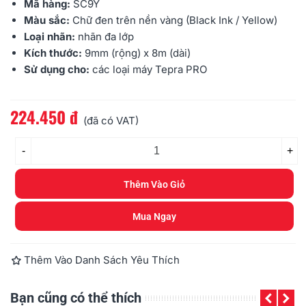
Mã hàng:
SC9Y
Màu sắc:
Chữ đen trên nền vàng (Black Ink / Yellow)
Loại nhãn:
nhãn đa lớp
Kích thước:
9mm
(rộng) x 8m (dài)
Sử dụng cho:
các loại máy
Tepra PRO
224.450 đ
Đọc thêm
(đã có VAT)
-
+
Thêm Vào Giỏ
Mua Ngay
Thêm Vào Danh Sách Yêu Thích
Bạn cũng có thể thích