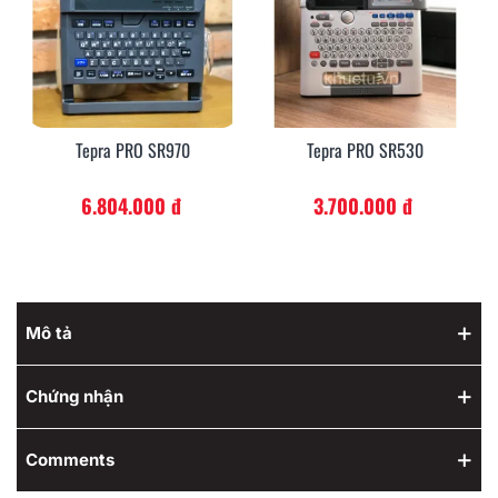
Tepra PRO SR970
Tepra PRO SR530
6.804.000 đ
3.700.000 đ
Mô tả
Chứng nhận
Comments