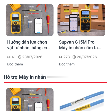
Hướng dẫn lựa chọn
Supvan G15M Pro –
vật tư nhãn, băng co
Máy in nhãn cầm tay
nhiệt, thẻ cáp cho
cho dân thi công: đánh
41
23/07/2026
273
20/07/2026
Supvan G15M Pro
dấu một lần, tra cứu
Đọc thêm
Đọc thêm
trọn đời công trình
Hỗ trợ Máy in nhãn