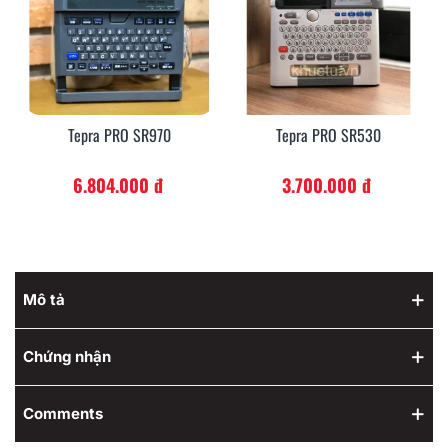
Tepra PRO SR970
Tepra PRO SR530
6.804.000 đ
3.700.000 đ
Mô tả
Chứng nhận
Comments