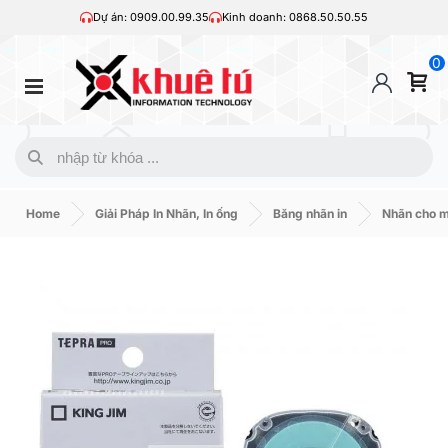
Dự án: 0909.00.99.35
Kinh doanh: 0868.50.50.55
0
Home
Giải Pháp In Nhãn, In ống
Băng nhãn in
Nhãn cho 