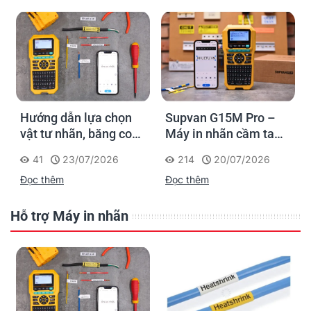
Hướng dẫn lựa chọn
Supvan G15M Pro –
vật tư nhãn, băng co
Máy in nhãn cầm tay
nhiệt, thẻ cáp cho
cho dân thi công: đánh
41
23/07/2026
214
20/07/2026
Supvan G15M Pro
dấu một lần, tra cứu
Đọc thêm
Đọc thêm
trọn đời công trình
Hỗ trợ Máy in nhãn