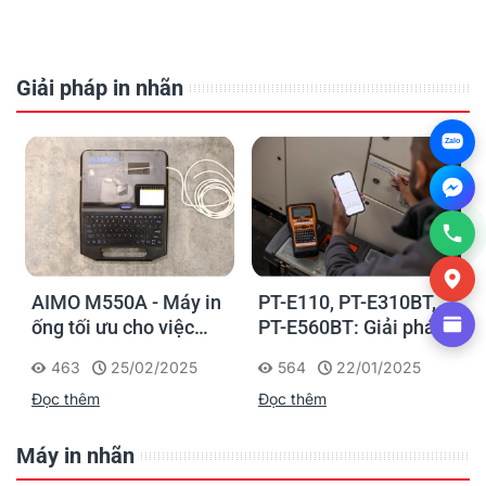
Giải pháp in nhãn
Zalo
AIMO M550A - Máy in
PT-E110, PT-E310BT,
ống tối ưu cho việc
PT-E560BT: Giải pháp
đánh dấu, phân loại và
in nhãn cầm tay công
463
25/02/2025
564
22/01/2025
nhận diện cáp điện,
nghiệp của Brother
Đọc thêm
Đọc thêm
cáp mạng
Máy in nhãn