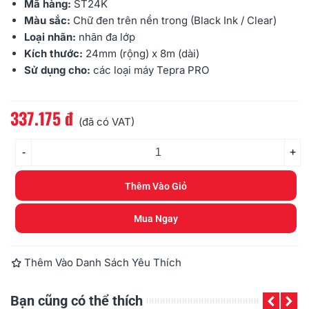
Mã hàng:
ST24K
Màu sắc:
Chữ đen trên nền trong (Black Ink / Clear)
Loại nhãn:
nhãn đa lớp
Kích thước:
24mm
(rộng) x 8m (dài)
Sử dụng cho:
các loại máy
Tepra PRO
337.175 đ
Đọc thêm
(đã có VAT)
-
+
Thêm Vào Giỏ
Mua Ngay
Thêm Vào Danh Sách Yêu Thích
Bạn cũng có thể thích