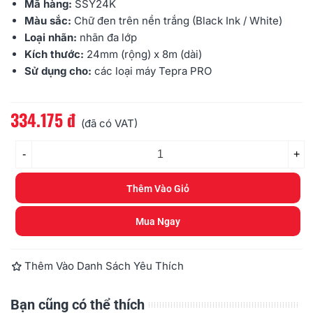
Mã hàng:
SSY24K
Màu sắc:
Chữ đen trên nền trắng (Black Ink / White)
Loại nhãn:
nhãn đa lớp
Kích thước:
24mm
(rộng) x 8m (dài)
Sử dụng cho:
các loại máy
Tepra PRO
334.175 đ
Đọc thêm
(đã có VAT)
-
+
Thêm Vào Giỏ
Mua Ngay
Thêm Vào Danh Sách Yêu Thích
Bạn cũng có thể thích