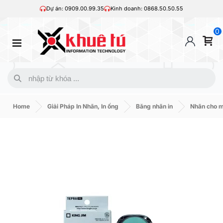
Dự án: 0909.00.99.35
Kinh doanh: 0868.50.50.55
0
Home
Giải Pháp In Nhãn, In ống
Băng nhãn in
Nhãn cho 