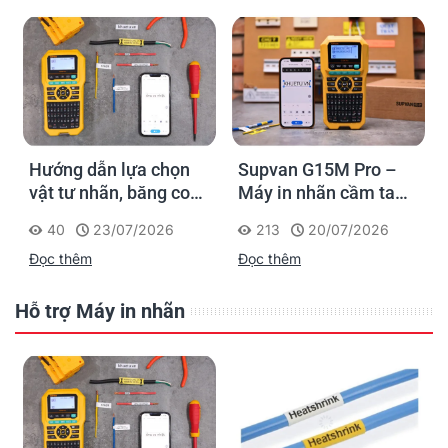
Hướng dẫn lựa chọn
Supvan G15M Pro –
vật tư nhãn, băng co
Máy in nhãn cầm tay
nhiệt, thẻ cáp cho
cho dân thi công: đánh
40
23/07/2026
213
20/07/2026
Supvan G15M Pro
dấu một lần, tra cứu
Đọc thêm
Đọc thêm
trọn đời công trình
Hỗ trợ Máy in nhãn