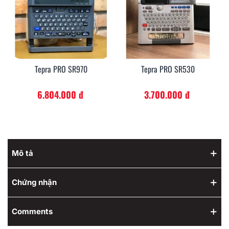
Tepra PRO SR970
Tepra PRO SR530
6.804.000 đ
3.700.000 đ
Mô tả
Chứng nhận
Comments