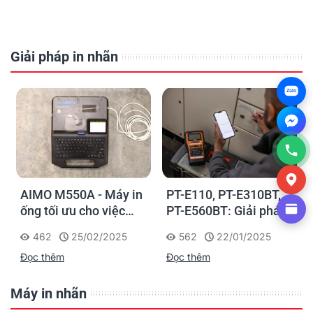
Giải pháp in nhãn
Zalo
AIMO M550A - Máy in
PT-E110, PT-E310BT,
ống tối ưu cho việc
PT-E560BT: Giải pháp
đánh dấu, phân loại và
in nhãn cầm tay công
462
25/02/2025
562
22/01/2025
nhận diện cáp điện,
nghiệp của Brother
Đọc thêm
Đọc thêm
cáp mạng
Máy in nhãn