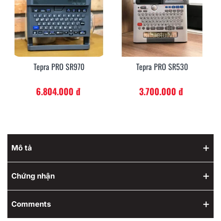
Tepra PRO SR970
Tepra PRO SR530
6.804.000 đ
3.700.000 đ
Mô tả
Chứng nhận
Comments