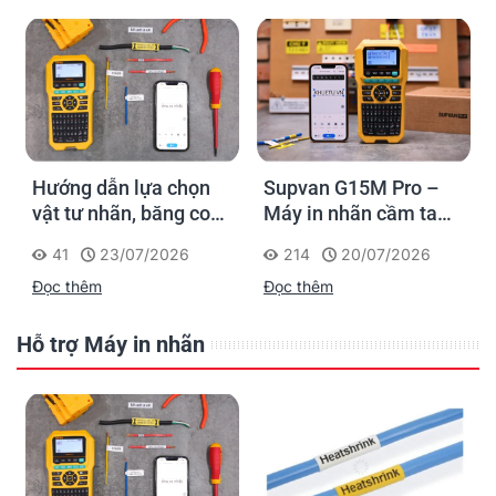
Hướng dẫn lựa chọn
Supvan G15M Pro –
vật tư nhãn, băng co
Máy in nhãn cầm tay
nhiệt, thẻ cáp cho
cho dân thi công: đánh
41
23/07/2026
214
20/07/2026
Supvan G15M Pro
dấu một lần, tra cứu
Đọc thêm
Đọc thêm
trọn đời công trình
Hỗ trợ Máy in nhãn