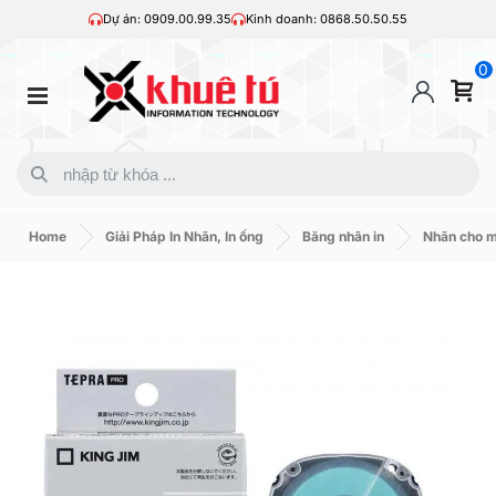
Dự án: 0909.00.99.35
Kinh doanh: 0868.50.50.55
0
Home
Giải Pháp In Nhãn, In ống
Băng nhãn in
Nhãn cho 