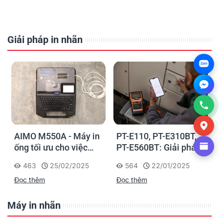
Giải pháp in nhãn
Zalo
AIMO M550A - Máy in
PT-E110, PT-E310BT,
ống tối ưu cho việc
PT-E560BT: Giải pháp
đánh dấu, phân loại và
in nhãn cầm tay công
463
25/02/2025
564
22/01/2025
nhận diện cáp điện,
nghiệp của Brother
Đọc thêm
Đọc thêm
cáp mạng
Máy in nhãn