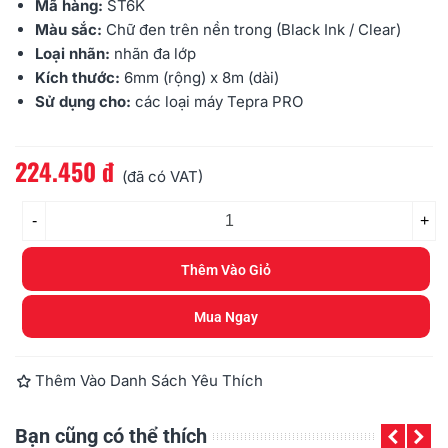
Mã hàng:
ST6K
Màu sắc:
Chữ đen trên nền trong (Black Ink / Clear)
Loại nhãn:
nhãn đa lớp
Kích thước:
6mm
(rộng) x 8m (dài)
Sử dụng cho:
các loại máy
Tepra PRO
224.450 đ
Đọc thêm
(đã có VAT)
-
+
Thêm Vào Giỏ
Mua Ngay
Thêm Vào Danh Sách Yêu Thích
Bạn cũng có thể thích