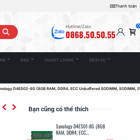
Thanh toán
0
Hotline/Zalo
0868.50.50.55
CAN
NAS
SMART LIVING
DỊCH VỤ
nology D4ES02-8G (8GB RAM, DDR4, ECC Unbuffered SODIMM, SODIMM, 5
Bạn cũng có thể thích
4ES01-4G (4GB
Synology D4ES01-8G (8GB
Sy
CC...
RAM, DDR4, ECC...
RA