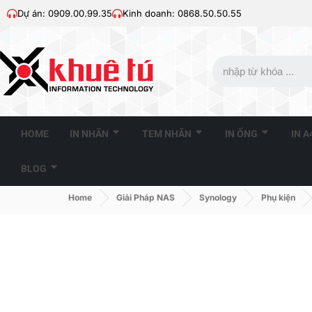
Dự án: 0909.00.99.35
Kinh doanh: 0868.50.50.55
HOME
IN NHÃN
TEM NHÃN
IN ỐNG
IN 
BLOG
Home
Giải Pháp NAS
Synology
Phụ kiện