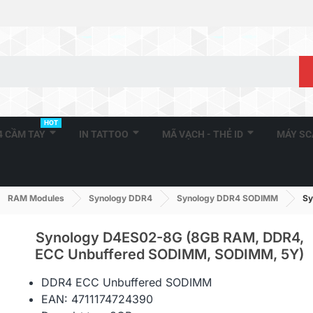
HOT
A4 CẦM TAY
IN TATTOO
MÃ VẠCH - THẺ ID
MÁY S
RAM Modules
Synology DDR4
Synology DDR4 SODIMM
Sy
Synology D4ES02-8G (8GB RAM, DDR4,
ECC Unbuffered SODIMM, SODIMM, 5Y)
Synology D
DDR4 ECC Unbuffered SODIMM
RAM, DDR4, E
EAN: 4711174724390