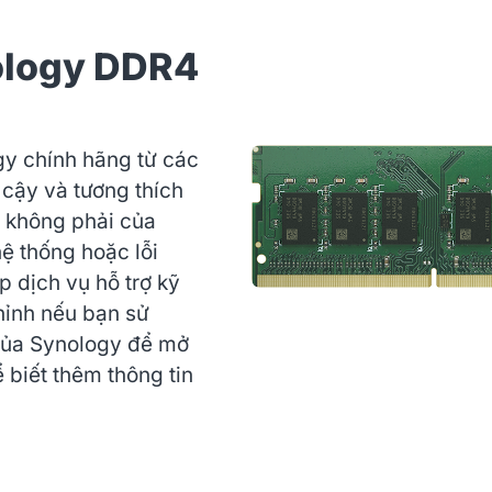
ology DDR4
y chính hãng từ các
 cậy và tương thích
ớ không phải của
ệ thống hoặc lỗi
 dịch vụ hỗ trợ kỹ
hỉnh nếu bạn sử
của Synology để mở
 biết thêm thông tin