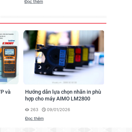
Đọc thêm
Đọc thêm
P và
Hướng dẫn lựa chọn nhãn in phù
Hướng D
hợp cho máy AIMO LM2800
Nhãn AI
263
09/01/2026
201
Đọc thêm
Đọc thêm