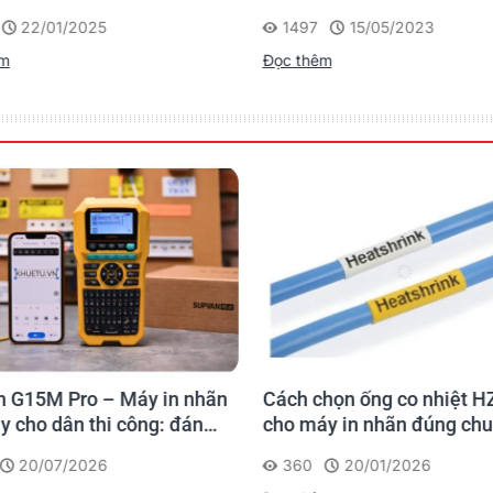
 của Brother
D610BT - Giải Pháp Một 
22/01/2025
1497
15/05/2023
Cho Dân Văn Phòng
êm
Đọc thêm
 G15M Pro – Máy in nhãn
Cách chọn ống co nhiệt H
y cho dân thi công: đánh
cho máy in nhãn đúng ch
 lần, tra cứu trọn đời
20/07/2026
360
20/01/2026
rình