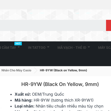
HOT
A4 CẦM TAY
IN TATTOO
MÃ VẠCH - THẺ ID
MÁY S
Nhãn Cho Máy Casio
HR-9YW (Black on Yellow, 9mm)
HR-9YW (Black On Yellow, 9mm)
Xuất xứ:
OEM/Trung Quốc
HR-6X (Black On Clear,
HR-6RD (Bla
Mã hàng:
HR-9YW (tương thích XR-9YW1)
6mm)
6mm)
Loại nhãn:
Nhãn tiêu chuẩn nhiều màu tùy chọn