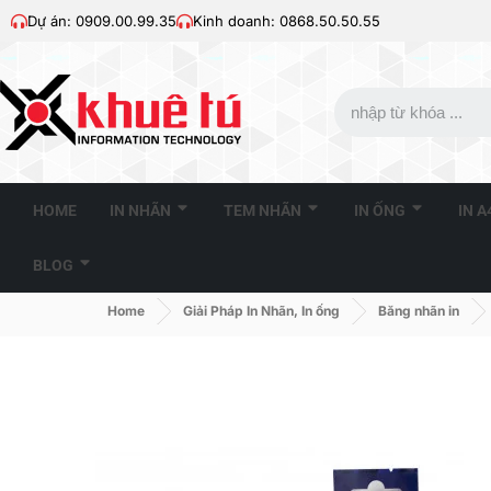
Dự án: 0909.00.99.35
Kinh doanh: 0868.50.50.55
HOME
IN NHÃN
TEM NHÃN
IN ỐNG
IN 
BLOG
Home
Giải Pháp In Nhãn, In ống
Băng nhãn in