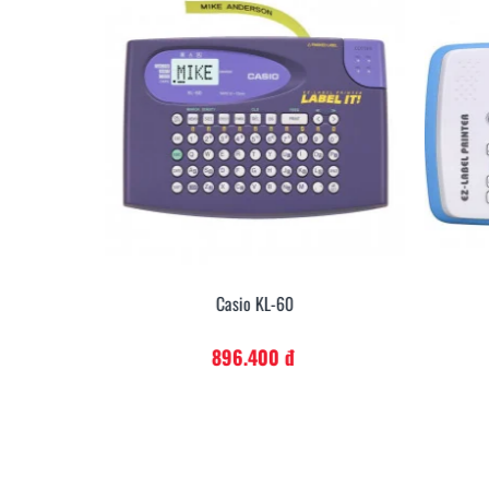
Casio KL-60
896.400 đ