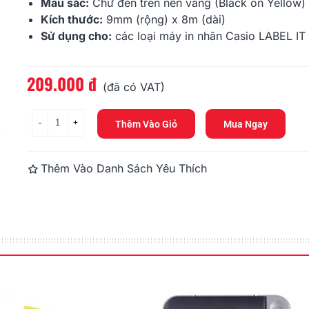
176.000 đ
176.000 đ
Màu sắc:
Chữ đen trên nền vàng (Black on Yellow)
Kích thước:
9mm (rộng) x 8m (dài)
Sử dụng cho:
các loại máy in nhãn Casio LABEL IT
HR-6WE (Black On White,
HR-6BU (Bla
6mm)
6mm)
176.000 đ
176.000 đ
209.000 đ
Đọc thêm
(đã có VAT)
-
+
Thêm Vào Giỏ
Mua Ngay
Thêm Vào Danh Sách Yêu Thích