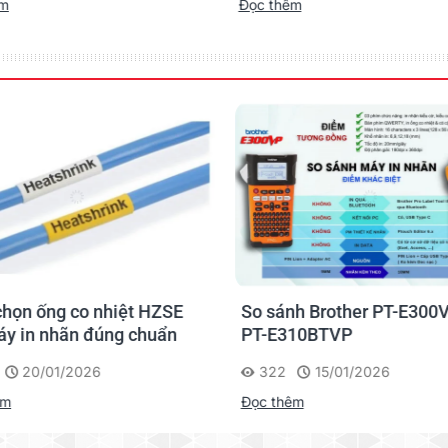
êm
Đọc thêm
họn ống co nhiệt HZSE
So sánh Brother PT-E300V
y in nhãn đúng chuẩn
PT-E310BTVP
20/01/2026
322
15/01/2026
êm
Đọc thêm