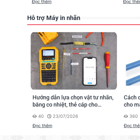
Đọc thêm
Đọc th
Hỗ trợ Máy in nhãn
hãn
Hướng dẫn lựa chọn vật tư nhãn,
Cách c
gười mới
băng co nhiệt, thẻ cáp cho
cho má
Supvan G15M Pro
40
23/07/2026
360
Đọc thêm
Đọc th