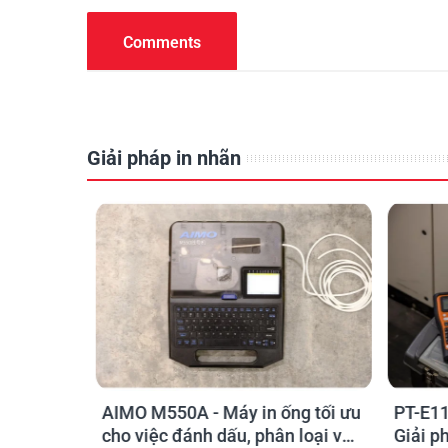
Comments
Giải pháp in nhãn
o kỹ sư
AIMO M550A - Máy in ống tối ưu
PT-E11
chọn sao
cho việc đánh dấu, phân loại và
Giải p