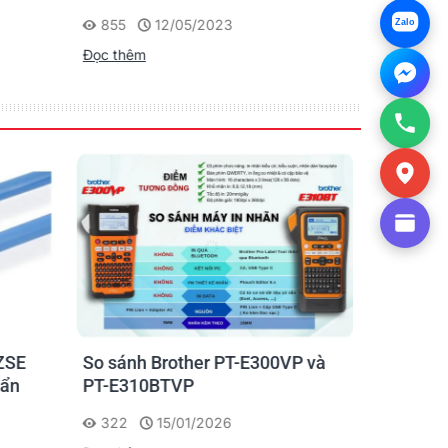
Chạm
Người Nhật
855
12/05/2023
1175
Zalo
Đọc thêm
Đọc thêm
ZSE
So sánh Brother PT-E300VP và
Máy in n
uẩn
PT-E310BTVP
E310BTVP
chuyên g
322
15/01/2026
227