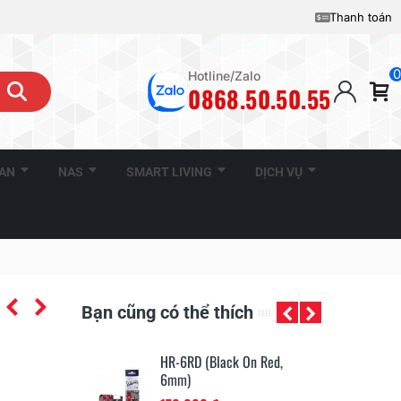
Thanh toán
0
Hotline/Zalo
0868.50.50.55
CAN
NAS
SMART LIVING
DỊCH VỤ
Bạn cũng có thể thích
ck On Red,
HR-6YW (Black On Yellow,
HR
6mm)
6