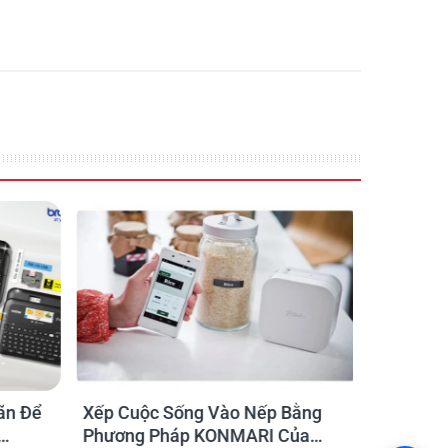
ãn Để
Xếp Cuộc Sống Vào Nếp Bằng
Ứng dụng
Phương Pháp KONMARI Của
nhãn cho