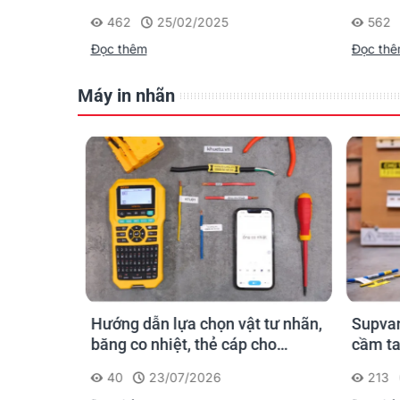
nhận diện cáp điện, cáp mạng
nghiệp
462
25/02/2025
562
Đọc thêm
Đọc th
Máy in nhãn
n ống
Hướng dẫn lựa chọn vật tư nhãn,
Supvan
 công: in
băng co nhiệt, thẻ cáp cho
cầm ta
trường
Supvan G15M Pro
dấu một
40
23/07/2026
213
công t