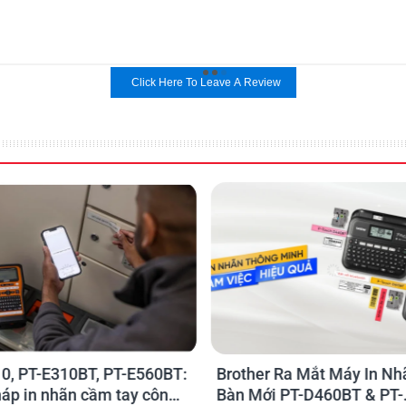
Click Here To Leave A Review
0, PT-E310BT, PT-E560BT:
Brother Ra Mắt Máy In Nh
háp in nhãn cầm tay công
Bàn Mới PT-D460BT & PT-