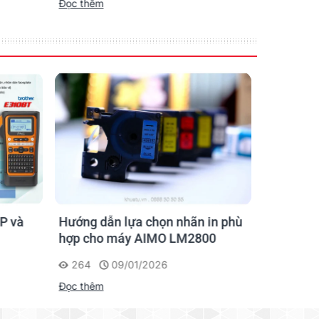
Đọc thêm
Đọc thêm
P và
Hướng dẫn lựa chọn nhãn in phù
Hướng D
hợp cho máy AIMO LM2800
Nhãn AI
264
09/01/2026
201
Đọc thêm
Đọc thêm