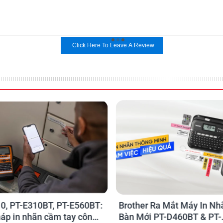
Click Here To Leave A Review
0, PT-E310BT, PT-E560BT:
Brother Ra Mắt Máy In Nh
háp in nhãn cầm tay công
Bàn Mới PT-D460BT & PT-