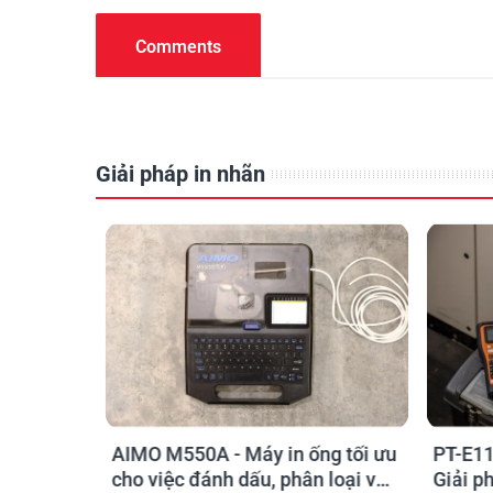
Comments
Giải pháp in nhãn
o kỹ sư
AIMO M550A - Máy in ống tối ưu
PT-E11
chọn sao
cho việc đánh dấu, phân loại và
Giải p