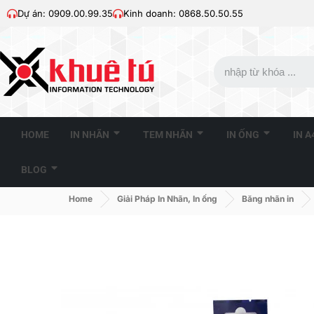
Dự án: 0909.00.99.35
Kinh doanh: 0868.50.50.55
HOME
IN NHÃN
TEM NHÃN
IN ỐNG
IN 
BLOG
Home
Giải Pháp In Nhãn, In ống
Băng nhãn in