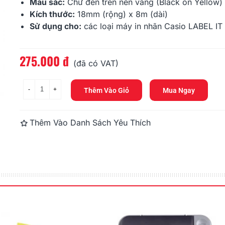
176.000 đ
176.000 đ
Màu sắc:
Chữ đen trên nền vàng (Black on Yellow)
Kích thước:
18mm (rộng) x 8m (dài)
Sử dụng cho:
các loại máy in nhãn Casio LABEL IT
HR-6WE (Black On White,
HR-6BU (Bla
6mm)
6mm)
176.000 đ
176.000 đ
275.000 đ
Đọc thêm
(đã có VAT)
-
+
Thêm Vào Giỏ
Mua Ngay
Thêm Vào Danh Sách Yêu Thích