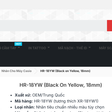
HOT
A4 CẦM TAY
IN TATTOO
MÃ VẠCH - THẺ ID
MÁY S
Nhãn Cho Máy Casio
HR-18YW (Black on Yellow, 18mm)
HR-18YW (Black On Yellow, 18mm)
Xuất xứ:
OEM/Trung Quốc
HR-6X (Black On Clear,
HR-6RD (Bla
Mã hàng:
HR-18YW (tương thích XR-18YW1)
6mm)
6mm)
Loại nhãn:
Nhãn tiêu chuẩn nhiều màu tùy chọn