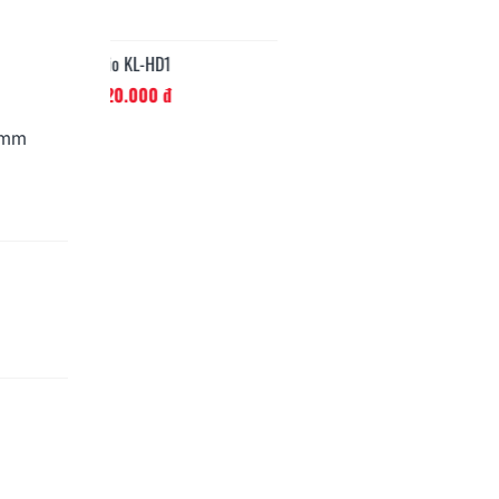
1
đ
 mm