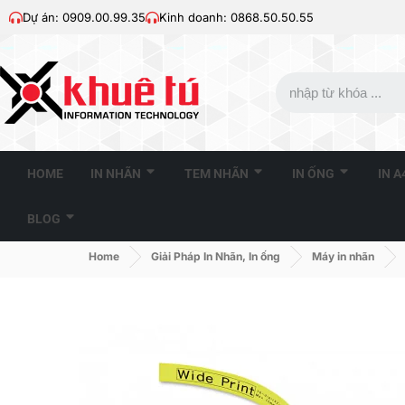
Dự án: 0909.00.99.35
Kinh doanh: 0868.50.50.55
HOME
IN NHÃN
TEM NHÃN
IN ỐNG
IN 
BLOG
Home
Giải Pháp In Nhãn, In ống
Máy in nhãn