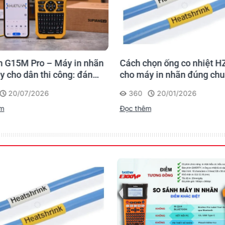
cm/inch
6,0
 G15M Pro – Máy in nhãn
Cách chọn ống co nhiệt H
12
y cho dân thi công: đánh
cho máy in nhãn đúng ch
 lần, tra cứu trọn đời
20/07/2026
360
20/01/2026
rình
2
êm
Đọc thêm
Yes
No
No
No