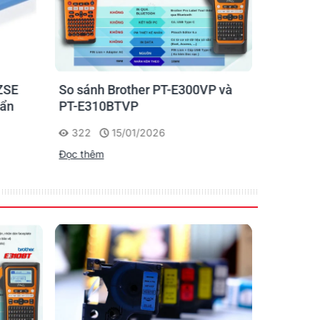
ZSE
So sánh Brother PT-E300VP và
Máy in n
uẩn
PT-E310BTVP
E310BTVP
chuyên g
322
15/01/2026
227
Đọc thêm
Đọc thêm