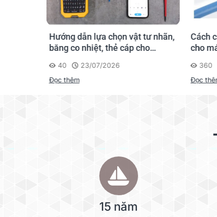
Phông chữ Roman nghiêng
hãn
Hướng dẫn lựa chọn vật tư nhãn,
Cách c
gười mới
băng co nhiệt, thẻ cáp cho
cho má
Kiểu ký tự
Supvan G15M Pro
40
23/07/2026
360
Đọc thêm
Đọc th
Hiệu ứng ký tự
Loại ký tự được cài sẵn
Ký tự chữ và số
Ký hiệu/ký tự đặc biệt
Hình minh họa
15 năm