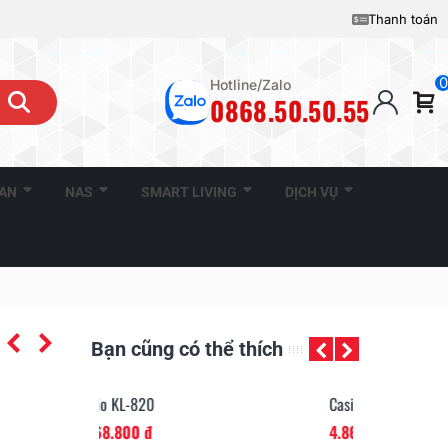
Thanh toán
0
Hotline/Zalo
0868.50.50.55
CAN
NAS
SMART LIVING
DỊCH VỤ
Bạn cũng có thể thích
0
Casio KL-G2
đ
4.860.000 đ