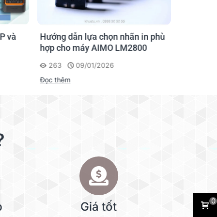
P và
Hướng dẫn lựa chọn nhãn in phù
Hướng D
hợp cho máy AIMO LM2800
Nhãn AI
263
09/01/2026
201
Đọc thêm
Đọc thêm
?
0
p
Giá tốt