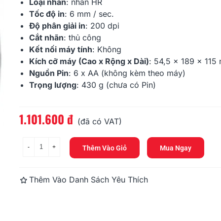
Loại nhãn
: nhãn HR
Tốc độ in
: 6 mm / sec.
Độ phân giải in
: 200 dpi
Casio KL-130
Casio KL-HD
Cắt nhãn
: thủ công
1.414.800 đ
1.620.000 
Kết nối máy tính
: Không
Kích cỡ máy (Cao x Rộng x Dài)
:
54,5 x 189 x 115
Nguồn Pin
: 6 x AA (không kèm theo máy)
Trọng lượng
: 430 g (chưa có Pin)
1.101.600 đ
Đọc thêm
(đã có VAT)
-
+
Thêm Vào Giỏ
Mua Ngay
Thêm Vào Danh Sách Yêu Thích