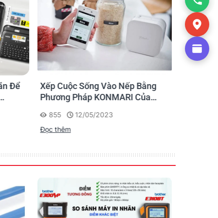
ãn Để
Xếp Cuộc Sống Vào Nếp Bằng
Ứng dụng
Phương Pháp KONMARI Của
nhãn cho
Chạm
Người Nhật
855
12/05/2023
1175
Đọc thêm
Đọc thêm