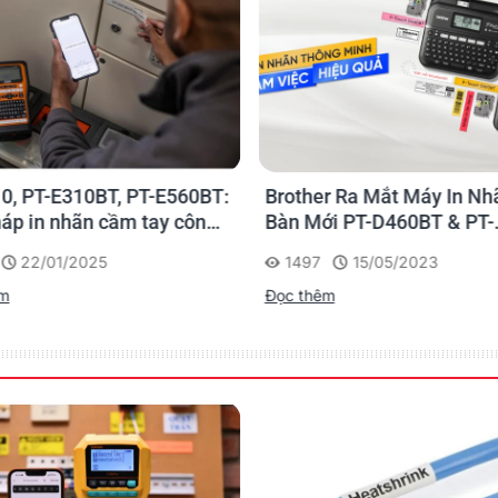
16 hàng số x 2 dòng
)
No
Yes
0, PT-E310BT, PT-E560BT:
Brother Ra Mắt Máy In Nh
háp in nhãn cầm tay công
Bàn Mới PT-D460BT & PT-
Yes
 của Brother
D610BT - Giải Pháp Một 
22/01/2025
1497
15/05/2023
Cho Dân Văn Phòng
êm
Đọc thêm
Yes
Yes
200 dpi/96 chấm