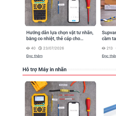
Chuyển đổi đơn vị chiều dài
Tốc độ in (mm/giây)
n ống
Hướng dẫn lựa chọn vật tư nhãn,
Supvan
Chiều cao in tối đa (mm)
 công: in
băng co nhiệt, thẻ cáp cho
cầm ta
trường
Supvan G15M Pro
dấu một
40
23/07/2026
213
công t
Số dòng in tối đa
Đọc thêm
Đọc th
Phông chữ Sans-serif
Hỗ trợ Máy in nhãn
Phông chữ Sans-serif nghiêng
Phông chữ Sans-serif tròn
Phông chữ Roman