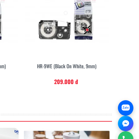
mm)
HR-9WE (Black On White, 9mm)
HR-9S
209.000 đ
-120
Zalo