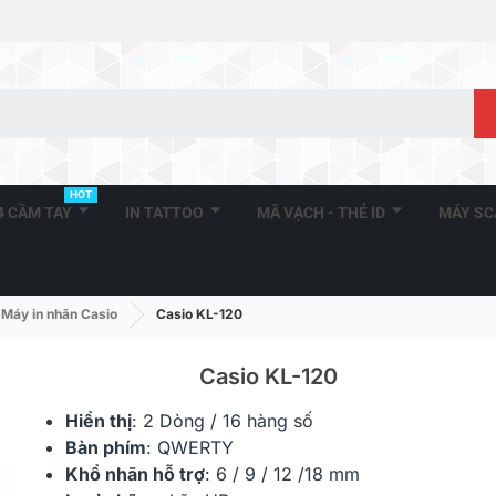
HOT
A4 CẦM TAY
IN TATTOO
MÃ VẠCH - THẺ ID
MÁY S
Máy in nhãn Casio
Casio KL-120
Casio KL-120
Hiển thị
: 2 Dòng / 16 hàng số
Casio KL-60
Casio KL-82
Bàn phím
: QWERTY
Khổ nhãn hỗ trợ
: 6 / 9 / 12 /18 mm
896.400 đ
1.468.800 