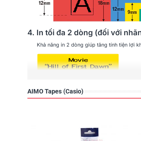
4. In tối đa 2 dòng (đối với nh
Khả năng in 2 dòng giúp tăng tính tiện lợi k
4. Xem trước bản in
AIMO Tapes (Casio)
Phông chữ cài sẵn: Sans-serif