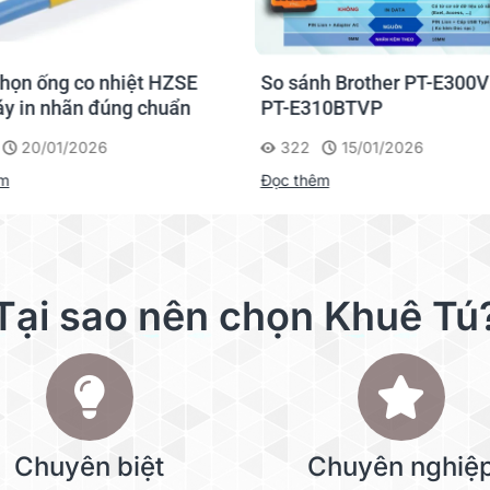
No
họn ống co nhiệt HZSE
So sánh Brother PT-E300V
y in nhãn đúng chuẩn
PT-E310BTVP
Thường/Đậm/Phác thảo
20/01/2026
322
15/01/2026
êm
Đọc thêm
Đổ bóng/Gạch dưới/Hộp
248
Tại sao nên chọn Khuê Tú
62
87
No
Chuyên biệt
Chuyên nghiệ