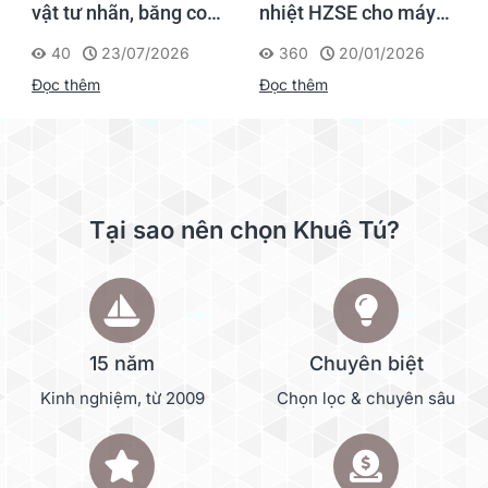
vật tư nhãn, băng co
nhiệt HZSE cho máy in
nhiệt, thẻ cáp cho
nhãn đúng chuẩn
40
23/07/2026
360
20/01/2026
Supvan G15M Pro
Đọc thêm
Đọc thêm
Tại sao nên chọn Khuê Tú?
15 năm
Chuyên biệt
Kinh nghiệm, từ 2009
Chọn lọc & chuyên sâu