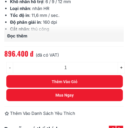
Khổ nhãn hỗ trợ
: 6 / 9 / 12 mm
Loại nhãn
: nhãn HR
Tốc độ in
: 11,6 mm / sec.
Độ phân giải in
: 160 dpi
Cắt nhãn
: thủ công
Đọc thêm
Kết nối máy tính
: Không
Kích cỡ máy (Cao x Rộng x Dài)
: 49 x 114 x 168 mm
Nguồn Pin
: 6 x AA (không kèm theo máy)
896.400 đ
(đã có VAT)
Trọng lượng
: 300 g (chưa có Pin)
-
+
Thêm Vào Giỏ
Mua Ngay
Thêm Vào Danh Sách Yêu Thích