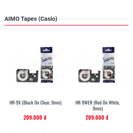
AIMO Tapes (Casio)
HR-9X (Black On Clear, 9mm)
HR-9WER (Red On White,
9mm)
209.000 đ
209.000 đ