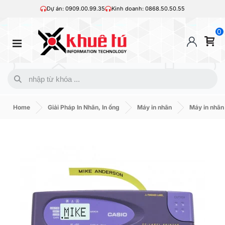
Dự án: 0909.00.99.35
Kinh doanh: 0868.50.50.55
0
Home
Giải Pháp In Nhãn, In ống
Máy in nhãn
Máy in nhãn