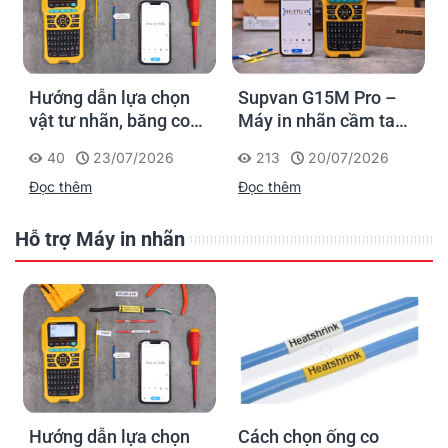
Hướng dẫn lựa chọn
Supvan G15M Pro –
vật tư nhãn, băng co
Máy in nhãn cầm tay
nhiệt, thẻ cáp cho
cho dân thi công: đánh
40
23/07/2026
213
20/07/2026
Supvan G15M Pro
dấu một lần, tra cứu
Đọc thêm
Đọc thêm
trọn đời công trình
Hỗ trợ Máy in nhãn
Hướng dẫn lựa chọn
Cách chọn ống co