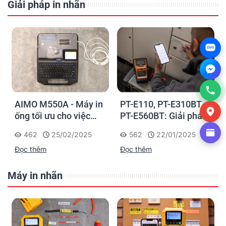
Giải pháp in nhãn
Zalo
AIMO M550A - Máy in
PT-E110, PT-E310BT,
ống tối ưu cho việc
PT-E560BT: Giải pháp
đánh dấu, phân loại và
in nhãn cầm tay công
462
25/02/2025
562
22/01/2025
nhận diện cáp điện,
nghiệp của Brother
Đọc thêm
Đọc thêm
cáp mạng
Máy in nhãn