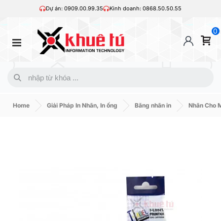
Dự án: 0909.00.99.35
Kinh doanh: 0868.50.50.55
0
Home
Giải Pháp In Nhãn, In ống
Băng nhãn in
Nhãn Cho 