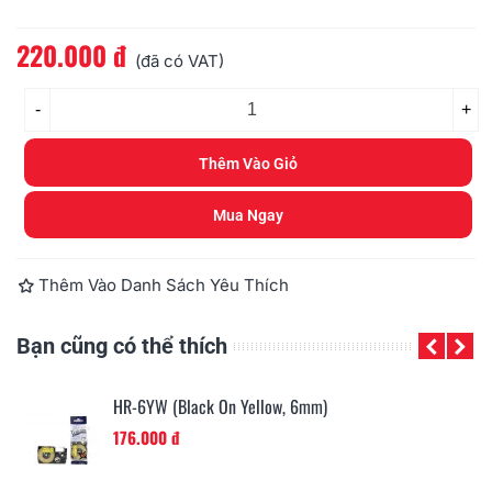
220.000 đ
Đọc thêm
(đã có VAT)
-
+
Thêm Vào Giỏ
Mua Ngay
Thêm Vào Danh Sách Yêu Thích
Bạn cũng có thể thích
HR-6YW (Black On Yellow, 6mm)
176.000 đ