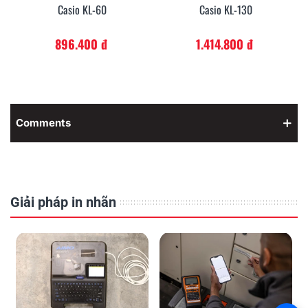
Casio KL-60
Casio KL-130
896.400 đ
1.414.800 đ
Comments
Giải pháp in nhãn