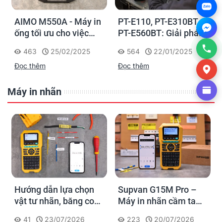
Zalo
AIMO M550A - Máy in
PT-E110, PT-E310BT,
ống tối ưu cho việc
PT-E560BT: Giải pháp
đánh dấu, phân loại và
in nhãn cầm tay công
463
25/02/2025
564
22/01/2025
nhận diện cáp điện,
nghiệp của Brother
Đọc thêm
Đọc thêm
cáp mạng
Máy in nhãn
Hướng dẫn lựa chọn
Supvan G15M Pro –
vật tư nhãn, băng co
Máy in nhãn cầm tay
nhiệt, thẻ cáp cho
cho dân thi công: đánh
41
23/07/2026
223
20/07/2026