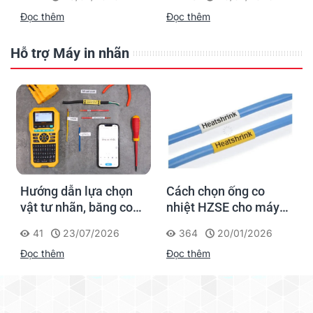
Supvan G15M Pro
dấu một lần, tra cứu
Đọc thêm
Đọc thêm
trọn đời công trình
Hỗ trợ Máy in nhãn
Hướng dẫn lựa chọn
Cách chọn ống co
vật tư nhãn, băng co
nhiệt HZSE cho máy in
nhiệt, thẻ cáp cho
nhãn đúng chuẩn
41
23/07/2026
364
20/01/2026
Supvan G15M Pro
Đọc thêm
Đọc thêm