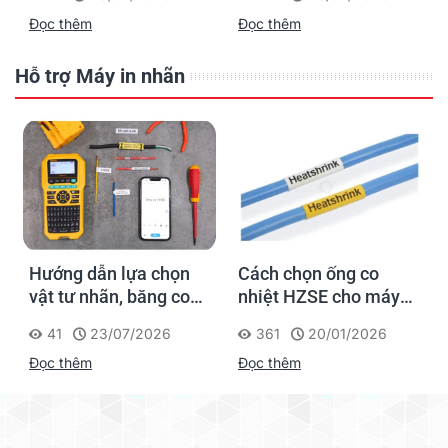
Supvan G15M Pro
dấu một lần, tra cứu
Đọc thêm
Đọc thêm
trọn đời công trình
Hỗ trợ Máy in nhãn
Hướng dẫn lựa chọn
Cách chọn ống co
vật tư nhãn, băng co
nhiệt HZSE cho máy in
nhiệt, thẻ cáp cho
nhãn đúng chuẩn
41
23/07/2026
361
20/01/2026
Supvan G15M Pro
Đọc thêm
Đọc thêm