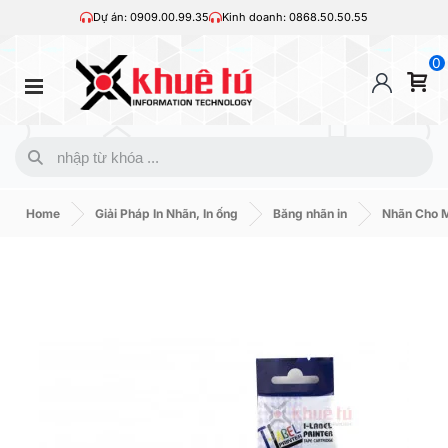
Dự án: 0909.00.99.35
Kinh doanh: 0868.50.50.55
0
Home
Giải Pháp In Nhãn, In ống
Băng nhãn in
Nhãn Cho 