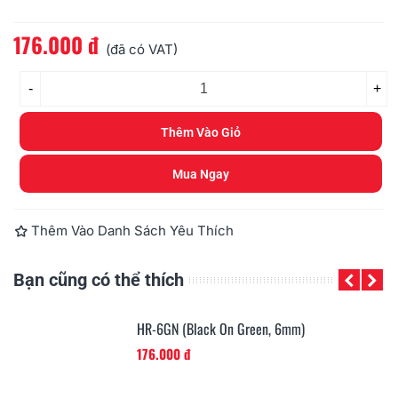
176.000 đ
Đọc thêm
(đã có VAT)
-
+
Thêm Vào Giỏ
Mua Ngay
Thêm Vào Danh Sách Yêu Thích
Bạn cũng có thể thích
HR-6GN (Black On Green, 6mm)
176.000 đ