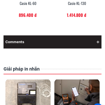
Casio KL-60
Casio KL-130
896.400 đ
1.414.800 đ
Comments
Giải pháp in nhãn