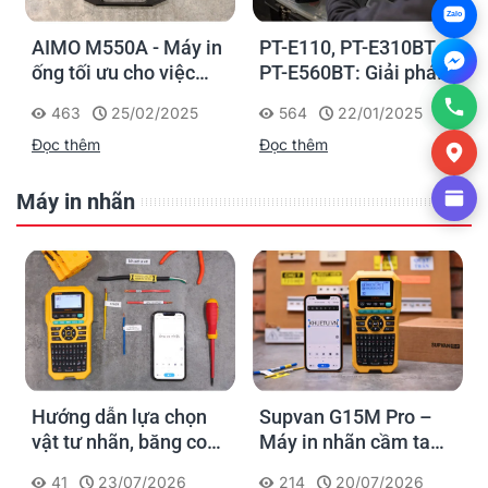
Zalo
AIMO M550A - Máy in
PT-E110, PT-E310BT,
ống tối ưu cho việc
PT-E560BT: Giải pháp
đánh dấu, phân loại và
in nhãn cầm tay công
463
25/02/2025
564
22/01/2025
nhận diện cáp điện,
nghiệp của Brother
Đọc thêm
Đọc thêm
cáp mạng
Máy in nhãn
Hướng dẫn lựa chọn
Supvan G15M Pro –
vật tư nhãn, băng co
Máy in nhãn cầm tay
nhiệt, thẻ cáp cho
cho dân thi công: đánh
41
23/07/2026
214
20/07/2026