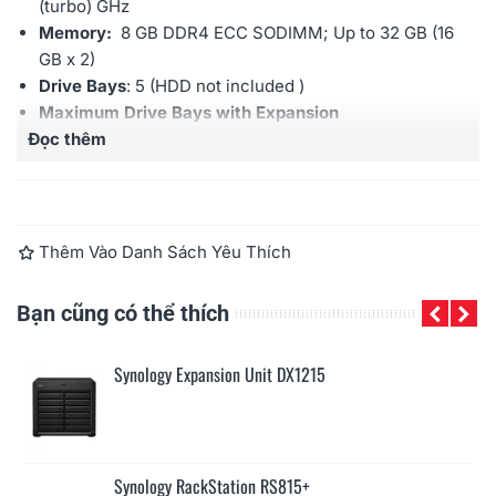
(turbo) GHz
Memory:
8 GB DDR4 ECC SODIMM; Up to 32 GB (16
GB x 2)
Drive Bays
: 5 (HDD not included )
Maximum Drive Bays with Expansion
Đọc thêm
Unit
: 15 (Expansion Unit: DX517 X 1)
M.2 NVMe Drive Slots
: 2 (For SSD Cache)
Hot swappable Drive
: Yes
External Ports:
RJ-45 1GbE LAN X 4; USB 3.0 X 2,
eSATA Port X 2
Thêm Vào Danh Sách Yêu Thích
Maximum IP cam (License required):
40 (including 2
Free License)
Bạn cũng có thể thích
Warranty:
3 years
Synology Expansion Unit DX1215
Synology RackStation RS815+