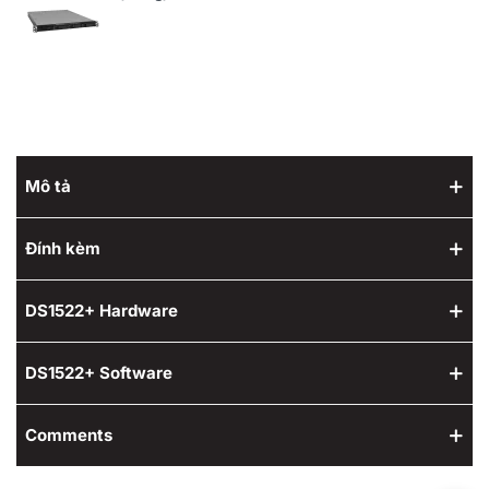
Mô tả
Đính kèm
DS1522+ Hardware
DS1522+ Software
Comments