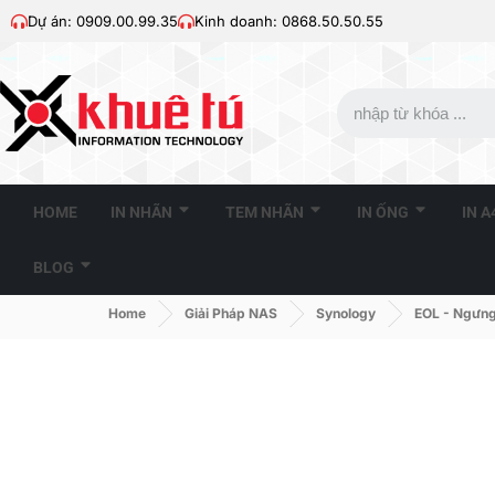
Dự án: 0909.00.99.35
Kinh doanh: 0868.50.50.55
HOME
IN NHÃN
TEM NHÃN
IN ỐNG
IN 
BLOG
Home
Giải Pháp NAS
Synology
EOL - Ngưng