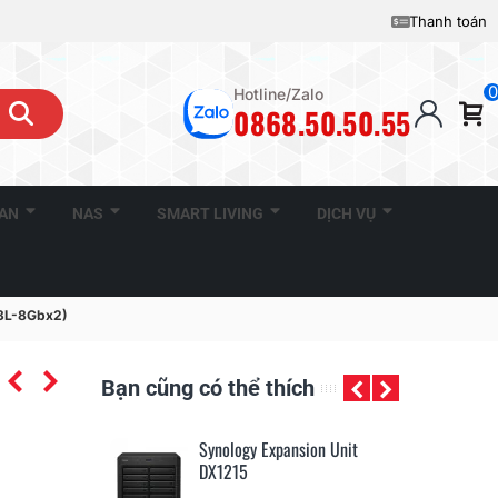
Thanh toán
0
Hotline/Zalo
0868.50.50.55
CAN
NAS
SMART LIVING
DỊCH VỤ
3L-8Gbx2)
Bạn cũng có thể thích
ckStation
Synology Expansion Unit
Sy
DX1215
D