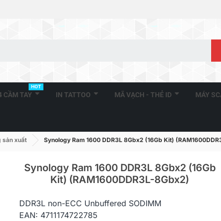
HOT
A4 CẦM TAY
IN TATTOO
MÃ VẠCH - THẺ ID
MÁY S
 sản xuất
Synology Ram 1600 DDR3L 8Gbx2 (16Gb Kit) (RAM1600DDR
Synology Ram 1600 DDR3L 8Gbx2 (16Gb
Kit) (RAM1600DDR3L-8Gbx2)
Synology Ra
DDR3L non-ECC Unbuffered SODIMM
RS815RP+
EAN: 4711174722785