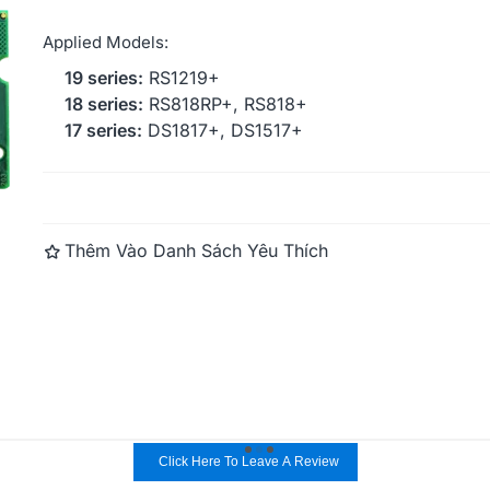
Applied Models:
Synology Dis
19 series:
RS1219+
18 series:
RS818RP+, RS818+
17 series:
DS1817+, DS1517+
Đọc thêm
Thêm Vào Danh Sách Yêu Thích
Click Here To Leave A Review