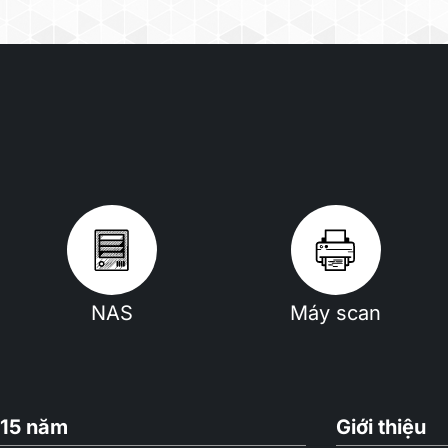
71.05 BTU/hr (
156.14 BTU/hr 
74.40 BTU/hr (H
Redundant Power Supply (for xs+
and RP model)
Environment Temperature
Operating Temperature
5°C to 35°C (40°
Storage Temperature
-20°C to 60°C (-
Relative Humidity
5% to 95% RH
Certification
FCC Cla
CE Clas
NAS
Máy scan
BSMI Cl
EAC
VCCI
CCC
15 năm
Giới thiệu
RCM