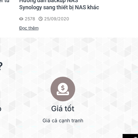
Hướng dẫn bảo vệ Synology khỏi
Rút ngắn
S khác
sự tấn công của WannaCry?
lượng tr
1657
17/05/2017
1681
Đọc thêm
Đọc thêm
?
p
Giá tốt
Giá cả cạnh tranh