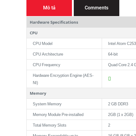
Mô tả
Comments
Hardware Specifications
CPU
CPU Model
Intel Atom C25
CPU Architecture
64-bit
CPU Frequency
Quad Core 2.4 
Hardware Encryption Engine (AES-
NI)
Memory
System Memory
2 GB DDR3
Memory Module Pre-installed
2GB (1 x 2GB)
Total Memory Slots
2
Memory Expandable up to
16 GB (8 GB x 2