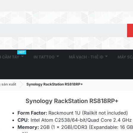
HOT
A4 CẦM TAY
IN TATTOO
MÃ VẠCH - THẺ ID
MÁY S
 sản xuất
Synology RackStation RS818RP+
Synology RackStation RS818RP+
Form Factor:
Rackmount 1U (
Railkit not included)
CPU
:
Intel Atom C2538
/64-bit/Quad Core 2.4 GHz
Memory:
2GB (1 x 2GB)/DDR3 (Expandable:
16 GB