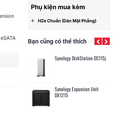
Phụ kiện mua kèm
ansion
+
HZe Chuẩn (dán Mặt Phẳng)
,
eSATA
Bạn cũng có thể thích
Synology DiskStation DS115j
Synology RackStation
RS815+
g 2 Free
Synology Expansion Unit
Synology DiskStation
DX1215
DS2415+