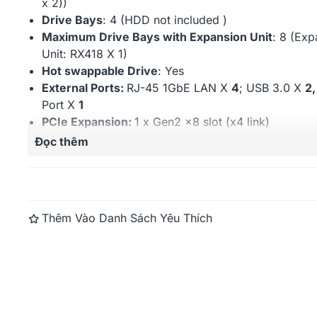
x 2)
)
Drive Bays
: 4 (HDD not included )
Maximum Drive Bays with Expansion Unit
: 8 (Exp
Unit: RX418 X 1)
Hot swappable Drive
: Yes
External Ports:
RJ-45 1GbE LAN X
4
; USB 3.0 X
2
Port X
1
PCIe Expansion:
1 x Gen2 x8 slot (x4 link)
Synology Expansion Unit
Add-in-card support:
PCIe Network Interface Card
Đọc thêm
RX418
Maximum IP cam (License required): 40
(includin
License)
Redundant Power Supply
: Yes
Synology RackStation
Warranty:
3 years
Thêm Vào Danh Sách Yêu Thích
RS815RP+