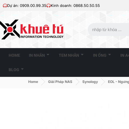
Dự án: 0909.00.99.35
Kinh doanh: 0868.50.50.55
HOME
IN NHÃN
TEM NHÃN
IN ỐNG
IN 
BLOG
Home
Giải Pháp NAS
Synology
EOL - Ngưng