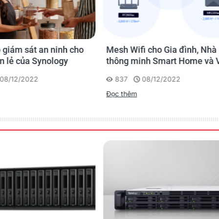
regation / Failover support)
ifi cho Gia đình, Nhà
Bảo mật ngôi nhà thông m
 minh Smart Home và Văn
Smart Home với giải pháp
 nhỏ
Synology
08/12/2022
1093
08/12/2022
(x4 link)
êm
Đọc thêm
nterface Card
(Learn more)