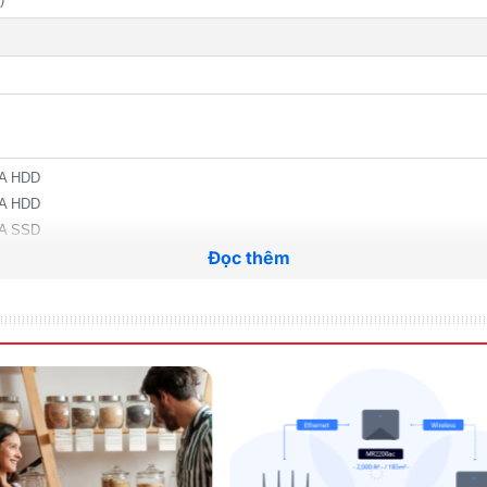
TA HDD
TA HDD
TA SSD
Đọc thêm
ive x 4) (Capacity may vary by RAID types)
12 TB drive x 4) (Capacity may vary by RAID types)
gle volume size is not directly related to the maximum raw capacity.
(Learn m