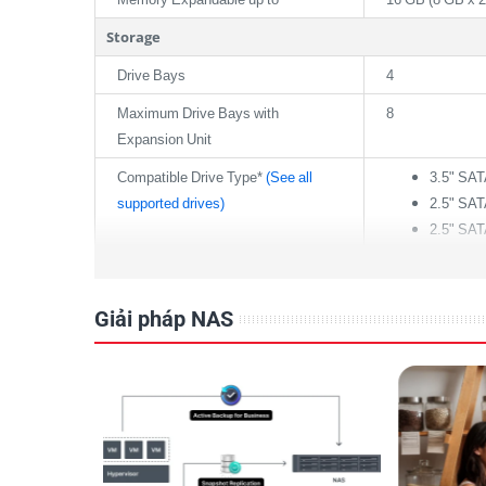
Storage
Drive Bays
4
Maximum Drive Bays with
8
Expansion Unit
Compatible Drive Type*
(See all
3.5" SA
supported drives)
2.5" SA
2.5" SA
Maximum Internal Raw Capacity
48 TB (12 TB dr
Giải pháp NAS
Maximum Raw Capacity with
96 TB (48 TB + 
Expansion Units
Maximum Single Volume Size
108 TB
Hot Swappable Drive
Notes
The maximum sin