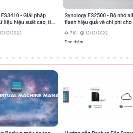
gy FS2500 - Bộ nhớ all-
Synology SA6400 - Xử lý 
hiệu quả về chi phí cho các
lưu trữ dữ liệu ngày càng 
nghiệp vừa và nhỏ
một cách dễ dàng
12/12/2022
825
11/12/2022
 purchased separately in Package Center.
êm
Đọc thêm
m x 492.6 mm
 x 518.6 mm (for RP model)
 model)
x 2 pcs
ed Mode
de
ode