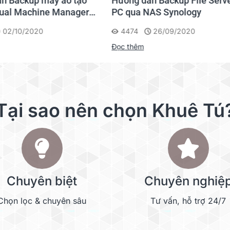
dẫn Backup File Server từ
Hướng dẫn Backup NAS
a NAS Synology
Synology sang thiết bị NA
26/09/2020
2578
25/09/2020
 RP model)
êm
Đọc thêm
Tại sao nên chọn Khuê Tú
P model)
C
e Phase
s)
ibernation)
Chuyên biệt
Chuyên nghiệ
s, for RP model)
bernation, for RP model)
Chọn lọc & chuyên sâu
Tư vấn, hỗ trợ 24/7
(Access)