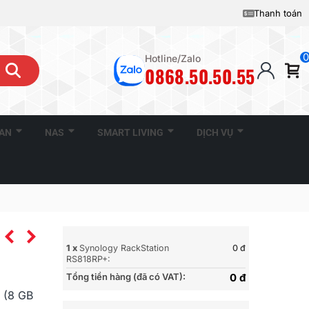
Thanh toán
0
Hotline/Zalo
0868.50.50.55
CAN
NAS
SMART LIVING
DỊCH VỤ
1 x
Synology RackStation
0 đ
RS818RP+:
Tổng tiền hàng (đã có VAT):
0 đ
 (8 GB