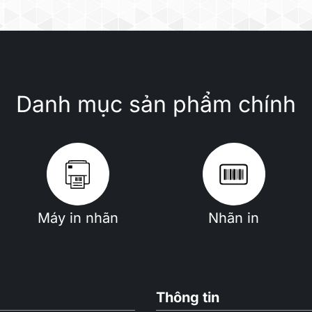
HDD Hibernation)
(Access, for RP model)
DD Hibernation, for RP model)
Danh mục sản phẩm chính
F to 95°F)
5°F to 140°F)
ss A
s A
Máy in nhãn
Nhãn in
ass A
Thông tin