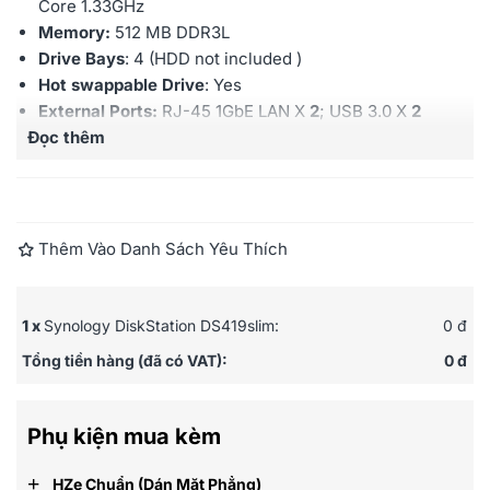
Core 1.33GHz
Memory:
512 MB DDR3L
Drive Bays
: 4 (HDD not included )
Hot swappable Drive
: Yes
External Ports:
RJ-45 1GbE LAN X
2
; USB 3.0 X
2
Đọc thêm
Maximum IP cam (License required): 8
(including 2
Free License)
Warranty:
2 years
Thêm Vào Danh Sách Yêu Thích
1 x
Synology DiskStation DS419slim:
0 đ
Tổng tiền hàng (đã có VAT):
0 đ
Phụ kiện mua kèm
+
HZe Chuẩn (dán Mặt Phẳng)