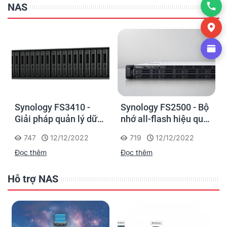
NAS
Synology FS3410 -
Synology FS2500 - Bộ
Giải pháp quản lý dữ
nhớ all-flash hiệu quả
liệu hiệu suất cao, tiết
về chi phí cho các
747
12/12/2022
719
12/12/2022
kiệm chi phí cho
doanh nghiệp vừa và
Đọc thêm
Đọc thêm
doanh nghiệp vừa và
nhỏ
nhỏ
Hỗ trợ NAS