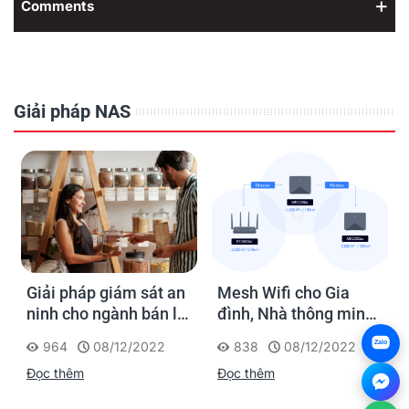
Comments
Giải pháp NAS
Giải pháp giám sát an
Mesh Wifi cho Gia
ninh cho ngành bán lẻ
đình, Nhà thông minh
của Synology
Smart Home và Văn
Zalo
964
08/12/2022
838
08/12/2022
phòng nhỏ
Đọc thêm
Đọc thêm