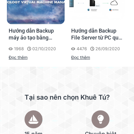
Hướng dẫn Backup
Hướng dẫn Backup
máy ảo tạo bằng
File Server từ PC qua
Virtual Machine
NAS Synology
1968
02/10/2020
4476
26/09/2020
Manager trong NAS
Đọc thêm
Đọc thêm
Synology
Tại sao nên chọn Khuê Tú?
15 năm
Chuyên biệt