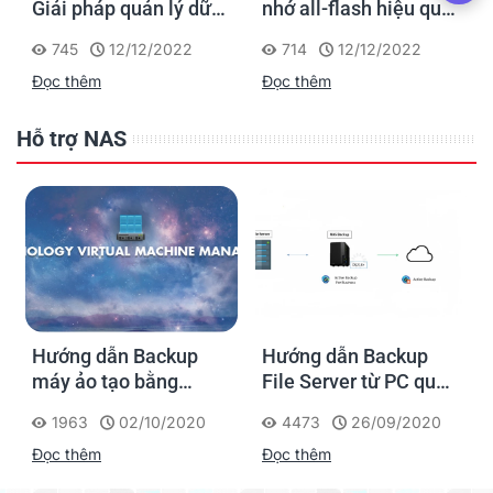
Giải pháp quản lý dữ
nhớ all-flash hiệu quả
liệu hiệu suất cao, tiết
về chi phí cho các
745
12/12/2022
714
12/12/2022
kiệm chi phí cho
doanh nghiệp vừa và
Đọc thêm
Đọc thêm
doanh nghiệp vừa và
nhỏ
nhỏ
Hỗ trợ NAS
Hướng dẫn Backup
Hướng dẫn Backup
máy ảo tạo bằng
File Server từ PC qua
Virtual Machine
NAS Synology
1963
02/10/2020
4473
26/09/2020
Manager trong NAS
Đọc thêm
Đọc thêm
Synology