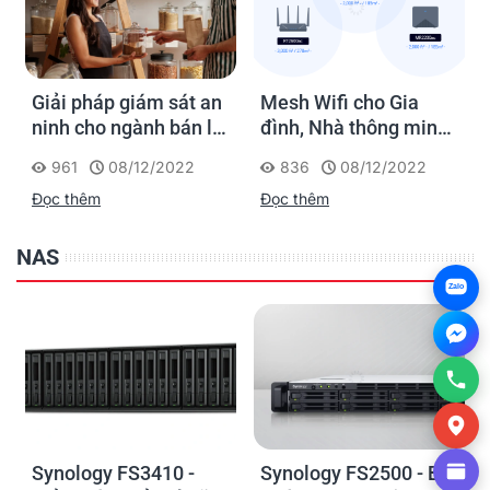
Giải pháp giám sát an
Mesh Wifi cho Gia
ninh cho ngành bán lẻ
đình, Nhà thông minh
của Synology
Smart Home và Văn
961
08/12/2022
836
08/12/2022
phòng nhỏ
Đọc thêm
Đọc thêm
NAS
Zalo
Synology FS3410 -
Synology FS2500 - Bộ