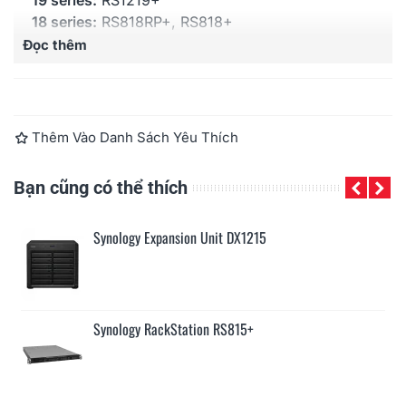
19 series:
RS1219+
18 series:
RS818RP+, RS818+
17 series:
DS1817+, DS1517+
Đọc thêm
Thêm Vào Danh Sách Yêu Thích
Bạn cũng có thể thích
Synology Expansion Unit DX1215
Synology RackStation RS815+