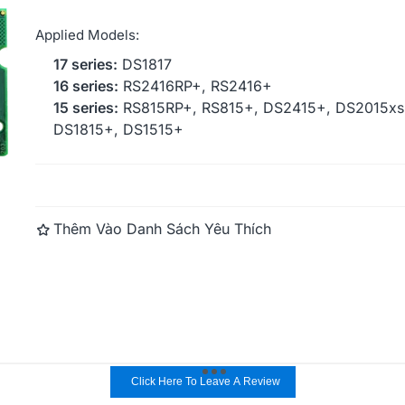
Applied Models:
Synology Dis
17 series:
DS1817
16 series:
RS2416RP+, RS2416+
15 series:
RS815RP+, RS815+, DS2415+, DS2015xs
DS1815+, DS1515+
Đọc thêm
Thêm Vào Danh Sách Yêu Thích
Click Here To Leave A Review