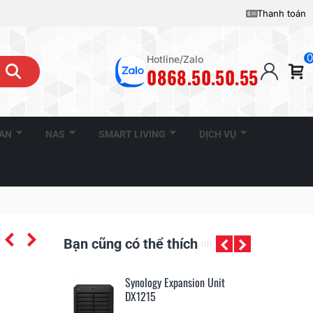
Thanh toán
0
Hotline/Zalo
0868.50.50.55
CAN
NAS
SMART LIVING
DỊCH VỤ
Bạn cũng có thể thích
ckStation
Synology Expansion Unit
Sy
DX1215
D