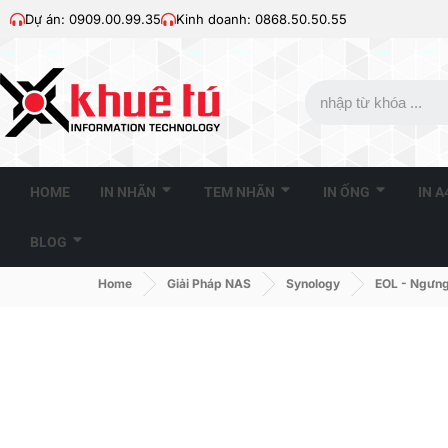
Dự án: 0909.00.99.35
Kinh doanh: 0868.50.50.55
HOME
IN NHÃN
TEM NHÃN
IN ỐNG
IN 
BLOG
Home
Giải Pháp NAS
Synology
EOL - Ngưng