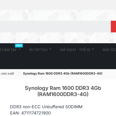
HOT
A4 CẦM TAY
IN TATTOO
MÃ VẠCH - THẺ ID
MÁY S
 sản xuất
Synology Ram 1600 DDR3 4Gb (RAM1600DDR3-4G)
Synology Ram 1600 DDR3 4Gb
(RAM1600DDR3-4G)
Synology Ra
DDR3 non-ECC Unbuffered SODIMM
RS815RP+
EAN: 4711174721900