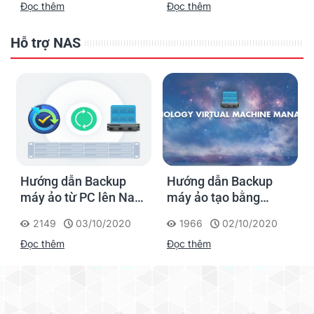
Đọc thêm
Đọc thêm
ứng dụng lên tới vài
doanh nghiệp vừa và
petabyte
nhỏ
Hỗ trợ NAS
Hướng dẫn Backup
Hướng dẫn Backup
máy ảo từ PC lên Nas
máy ảo tạo bằng
Synology bằng Phần
Virtual Machine
2149
03/10/2020
1966
02/10/2020
mềm Active Backup
Manager trong NAS
Đọc thêm
Đọc thêm
for Business
Synology