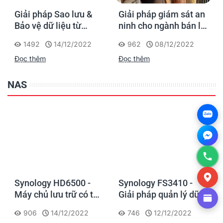
Giải pháp Sao lưu &
Giải pháp giám sát an
Bảo vệ dữ liệu từ
ninh cho ngành bán lẻ
Synology
của Synology
1492
14/12/2022
962
08/12/2022
Đọc thêm
Đọc thêm
NAS
Zalo
Synology HD6500 -
Synology FS3410 -
Máy chủ lưu trữ có thể
Giải pháp quản lý dữ
bố trí nhiều thiết bị, có
liệu hiệu suất cao, tiết
906
14/12/2022
746
12/12/2022
thể mở rộng cho các
kiệm chi phí cho