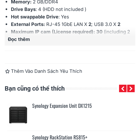
Memory:
2 GB/DDR4
Drive Bays
: 4 (HDD not included )
Hot swappable Drive
: Yes
External Ports:
RJ-45 1GbE LAN X
2
; USB 3.0 X
2
Maximum IP cam (License required): 30
(including 2
Đọc thêm
Free License)
Warranty:
2 years
Thêm Vào Danh Sách Yêu Thích
Bạn cũng có thể thích
Synology Expansion Unit DX1215
Synology RackStation RS815+