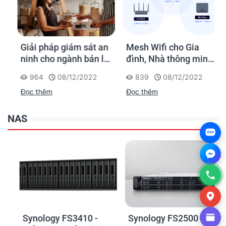
Giải pháp giám sát an
Mesh Wifi cho Gia
ninh cho ngành bán lẻ
đình, Nhà thông minh
của Synology
Smart Home và Văn
964
08/12/2022
839
08/12/2022
phòng nhỏ
Đọc thêm
Đọc thêm
NAS
Zalo
Synology FS3410 -
Synology FS2500 - Bộ