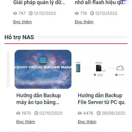
Giải pháp quản lý dữ
nhớ all-flash hiệu quả
liệu hiệu suất cao, tiết
về chi phí cho các
747
12/12/2022
719
12/12/2022
kiệm chi phí cho
doanh nghiệp vừa và
Đọc thêm
Đọc thêm
doanh nghiệp vừa và
nhỏ
nhỏ
Hỗ trợ NAS
Hướng dẫn Backup
Hướng dẫn Backup
máy ảo tạo bằng
File Server từ PC qua
Virtual Machine
NAS Synology
1970
02/10/2020
4476
26/09/2020
Manager trong NAS
Đọc thêm
Đọc thêm
Synology