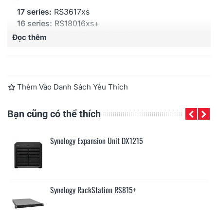
17 series:
RS3617xs
16 series:
RS18016xs+
15 series:
RC18015xs+, DS3615xs
Đọc thêm
14 series:
RS3614xs+, RS3614RPxs, RS3614xs
13 series:
RS10613xs+, RS3413xs+
Thêm Vào Danh Sách Yêu Thích
Bạn cũng có thể thích
Synology Expansion Unit DX1215
Synology RackStation RS815+