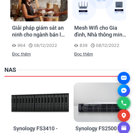
Giải pháp giám sát an
Mesh Wifi cho Gia
ninh cho ngành bán lẻ
đình, Nhà thông minh
của Synology
Smart Home và Văn
964
08/12/2022
839
08/12/2022
phòng nhỏ
Đọc thêm
Đọc thêm
NAS
Zalo
Synology FS3410 -
Synology FS2500 - Bộ