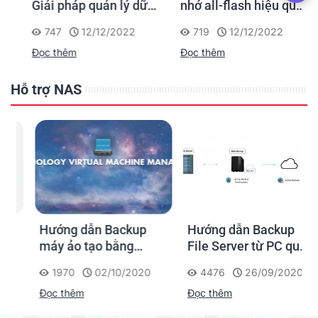
Giải pháp quản lý dữ
nhớ all-flash hiệu quả
liệu hiệu suất cao, tiết
về chi phí cho các
747
12/12/2022
719
12/12/2022
kiệm chi phí cho
doanh nghiệp vừa và
Đọc thêm
Đọc thêm
doanh nghiệp vừa và
nhỏ
nhỏ
Hỗ trợ NAS
Hướng dẫn Backup
Hướng dẫn Backup
máy ảo tạo bằng
File Server từ PC qua
Virtual Machine
NAS Synology
1970
02/10/2020
4476
26/09/2020
Manager trong NAS
Đọc thêm
Đọc thêm
Synology