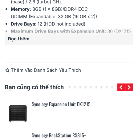
(base) / 2.6 (turbo) GHz
Memory:
8GB (1 x 8GB)/DDR4 ECC
UDIMM
(Expandable:
32 GB (16 GB x 2)
)
Drive Bays
: 12 (HDD not included)
Maximum Drive Bays with Expansion Unit
: 36
(DX1215
Đọc thêm
X 2)
Hot swappable Drive
: Yes
External Ports:
RJ-45 1GbE LAN X
4
; USB
3.0 X 3
,
Expansion Port X
2
PCIe Expansion: 1
x Gen3 x8 slots (x8 link)
Thêm Vào Danh Sách Yêu Thích
Add-in-card support:
PCIe Network Interface Card
Add-in-card support
:
M2D17 - Dual M.2 SSD adapter
Bạn cũng có thể thích
card for SSD cache,
PCIe Network Interface Card
Redundant Power Supply
: No
Synology Expansion Unit DX1215
Maximum IP cam (License required): 75
(including 2
Free License)
Warranty:
5 years
Synology RackStation RS815+