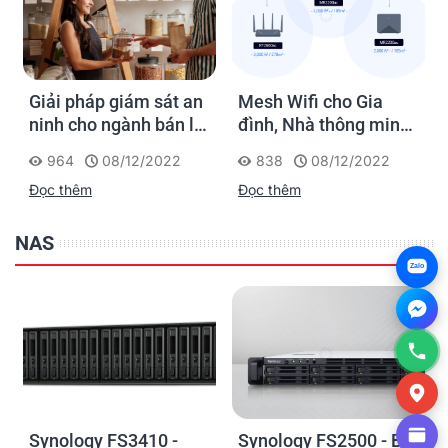
Giải pháp giám sát an
Mesh Wifi cho Gia
ninh cho ngành bán lẻ
đình, Nhà thông minh
của Synology
Smart Home và Văn
964
08/12/2022
838
08/12/2022
phòng nhỏ
Đọc thêm
Đọc thêm
NAS
Zalo
Synology FS3410 -
Synology FS2500 - Bộ