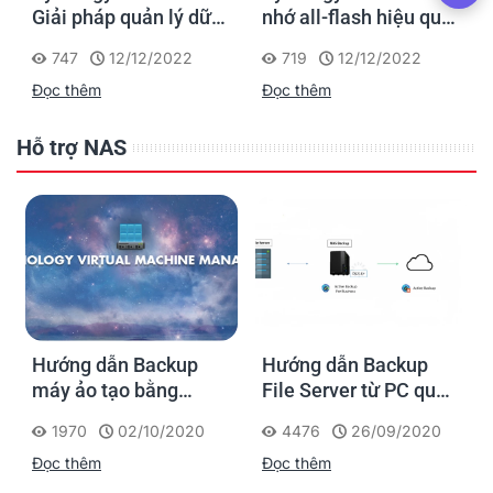
Giải pháp quản lý dữ
nhớ all-flash hiệu quả
liệu hiệu suất cao, tiết
về chi phí cho các
747
12/12/2022
719
12/12/2022
kiệm chi phí cho
doanh nghiệp vừa và
Đọc thêm
Đọc thêm
doanh nghiệp vừa và
nhỏ
nhỏ
Hỗ trợ NAS
Hướng dẫn Backup
Hướng dẫn Backup
máy ảo tạo bằng
File Server từ PC qua
Virtual Machine
NAS Synology
1970
02/10/2020
4476
26/09/2020
Manager trong NAS
Đọc thêm
Đọc thêm
Synology