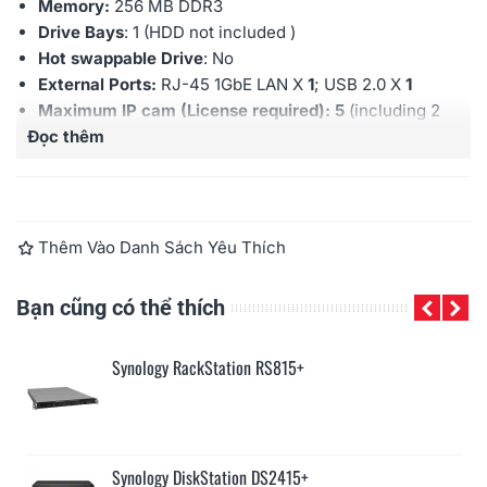
Memory:
256 MB DDR3
Drive Bays
: 1 (HDD not included )
Hot swappable Drive
: No
External Ports:
RJ-45 1GbE LAN X
1
; USB 2.0 X
1
Maximum IP cam (License required): 5
(including 2
Đọc thêm
Free License)
Warranty:
2 years
Thêm Vào Danh Sách Yêu Thích
Bạn cũng có thể thích
Synology RackStation RS815+
Synology DiskStation DS2415+