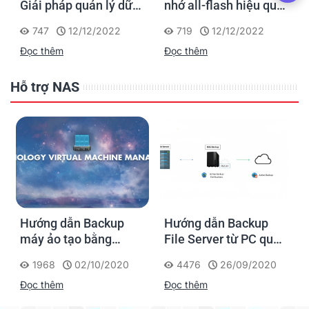
Giải pháp quản lý dữ
nhớ all-flash hiệu quả
liệu hiệu suất cao, tiết
về chi phí cho các
747
12/12/2022
719
12/12/2022
kiệm chi phí cho
doanh nghiệp vừa và
Đọc thêm
Đọc thêm
doanh nghiệp vừa và
nhỏ
nhỏ
Hỗ trợ NAS
Hướng dẫn Backup
Hướng dẫn Backup
máy ảo tạo bằng
File Server từ PC qua
Virtual Machine
NAS Synology
1968
02/10/2020
4476
26/09/2020
Manager trong NAS
Đọc thêm
Đọc thêm
Synology