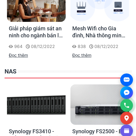
Giải pháp giám sát an
Mesh Wifi cho Gia
ninh cho ngành bán lẻ
đình, Nhà thông minh
của Synology
Smart Home và Văn
964
08/12/2022
838
08/12/2022
phòng nhỏ
Đọc thêm
Đọc thêm
NAS
Zalo
Synology FS3410 -
Synology FS2500 - Bộ