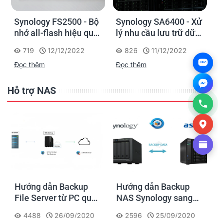
Synology FS2500 - Bộ
Synology SA6400 - Xử
nhớ all-flash hiệu quả
lý nhu cầu lưu trữ dữ
về chi phí cho các
liệu ngày càng tăng
719
12/12/2022
826
11/12/2022
doanh nghiệp vừa và
một cách dễ dàng
Đọc thêm
Đọc thêm
Zalo
nhỏ
Hỗ trợ NAS
Hướng dẫn Backup
Hướng dẫn Backup
File Server từ PC qua
NAS Synology sang
NAS Synology
thiết bị NAS khác
4488
26/09/2020
2596
25/09/2020