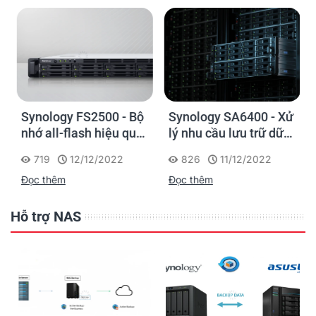
Synology FS2500 - Bộ
Synology SA6400 - Xử
nhớ all-flash hiệu quả
lý nhu cầu lưu trữ dữ
về chi phí cho các
liệu ngày càng tăng
719
12/12/2022
826
11/12/2022
doanh nghiệp vừa và
một cách dễ dàng
Đọc thêm
Đọc thêm
nhỏ
Hỗ trợ NAS