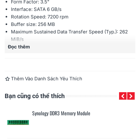
Form Factor: 3.5"
Interface: SATA 6 GB/s
Rotation Speed: 7200 rpm
Buffer size: 256 MB
Maximum Sustained Data Transfer Speed (Typ.): 262
MiB/s
Đọc thêm
Mean Time to Failure (MTTF): 2.5 million hours
Workload Rating: 550 TB Transferred per Year
Warranty: 5 years
Thêm Vào Danh Sách Yêu Thích
Bạn cũng có thể thích
Synology DDR3 Memory Module