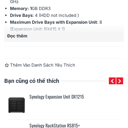
GHz
Memory: 1
GB DDR3
Drive Bays
: 4 (HDD not included )
Maximum Drive Bays with Expansion Unit
: 8
(Expansion Unit: RX415 X 1)
Đọc thêm
Hot swappable Drive
: Yes
External Ports:
RJ-45 1GbE LAN X
4
; USB 3.0 X
2,
eSATA Port X
1
Maximum IP cam (License required): 16
(including 2
Free License)
Thêm Vào Danh Sách Yêu Thích
Warranty:
3 years
Bạn cũng có thể thích
Synology DiskStation DS2415+
Synology DataStation EDS14