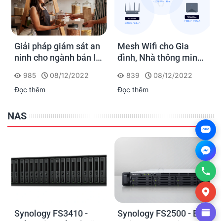
Giải pháp giám sát an
Mesh Wifi cho Gia
ninh cho ngành bán lẻ
đình, Nhà thông minh
của Synology
Smart Home và Văn
985
08/12/2022
839
08/12/2022
phòng nhỏ
Đọc thêm
Đọc thêm
NAS
Zalo
Synology FS3410 -
Synology FS2500 - Bộ