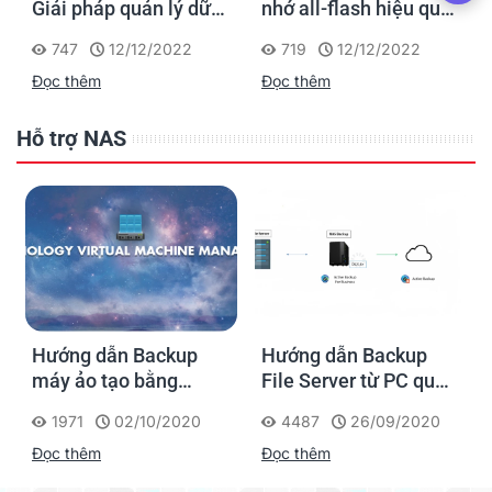
Giải pháp quản lý dữ
nhớ all-flash hiệu quả
liệu hiệu suất cao, tiết
về chi phí cho các
747
12/12/2022
719
12/12/2022
kiệm chi phí cho
doanh nghiệp vừa và
Đọc thêm
Đọc thêm
doanh nghiệp vừa và
nhỏ
nhỏ
Hỗ trợ NAS
Hướng dẫn Backup
Hướng dẫn Backup
máy ảo tạo bằng
File Server từ PC qua
Virtual Machine
NAS Synology
1971
02/10/2020
4487
26/09/2020
Manager trong NAS
Đọc thêm
Đọc thêm
Synology