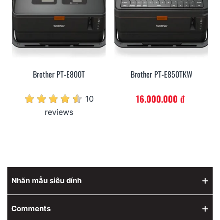
Brother PT-E800T
Brother PT-E850TKW
16.000.000 đ
10
reviews
Nhãn mẫu siêu dính
Comments