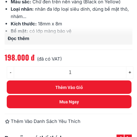
Màu sắc:
Chữ đen trên nền vàng (Black on Yellow)
Loại nhãn:
nhãn đa lớp loại siêu dính, dùng bề mặt thô,
nhám...
Kích thước:
18mm x 8m
Bề mặt:
có lớp màng bảo vệ
Đọc thêm
Đặc điểm nhãn:
Độ bám dính cao, Chống trầy xước,
Chịu được hóa chất, Chống thấm nước, Chịu được
cường độ ánh sáng cao, Chịu được nhiệt độ
198.000 đ
(đã có VAT)
Sử dụng cho:
các loại máy Brother
Ptouch
-
+
Thêm Vào Giỏ
Mua Ngay
Thêm Vào Danh Sách Yêu Thích