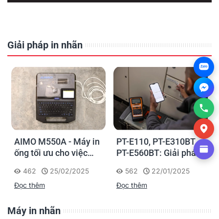
Giải pháp in nhãn
Zalo
AIMO M550A - Máy in
PT-E110, PT-E310BT,
ống tối ưu cho việc
PT-E560BT: Giải pháp
đánh dấu, phân loại và
in nhãn cầm tay công
462
25/02/2025
562
22/01/2025
nhận diện cáp điện,
nghiệp của Brother
Đọc thêm
Đọc thêm
cáp mạng
Máy in nhãn