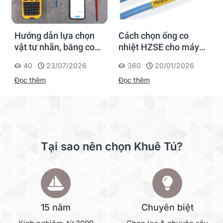
Hướng dẫn lựa chọn
Cách chọn ống co
vật tư nhãn, băng co
nhiệt HZSE cho máy in
nhiệt, thẻ cáp cho
nhãn đúng chuẩn
40
23/07/2026
360
20/01/2026
Supvan G15M Pro
Đọc thêm
Đọc thêm
Tại sao nên chọn Khuê Tú?
15 năm
Chuyên biệt