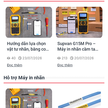
Hướng dẫn lựa chọn
Supvan G15M Pro –
vật tư nhãn, băng co
Máy in nhãn cầm tay
nhiệt, thẻ cáp cho
cho dân thi công: đánh
40
23/07/2026
213
20/07/2026
Supvan G15M Pro
dấu một lần, tra cứu
Đọc thêm
Đọc thêm
trọn đời công trình
Hỗ trợ Máy in nhãn