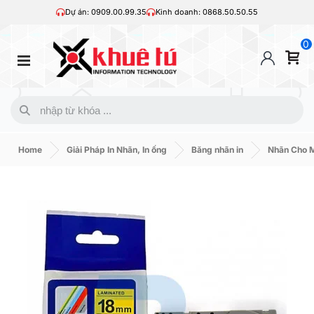
Dự án: 0909.00.99.35
Kinh doanh: 0868.50.50.55
0
Home
Giải Pháp In Nhãn, In ống
Băng nhãn in
Nhãn Cho M