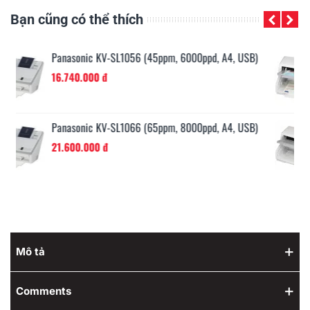
Bạn cũng có thể thích
Panasonic KV-S5046H (80ppm, 25000ppd, A3, USB)
99.900.000 đ
Panasonic KV-S5076H (100ppm, 35000ppd, A3, USB)
178.200.000 đ
Mô tả
Comments