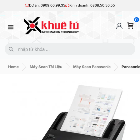
Dự án: 0909.00.99.35
Kinh doanh: 0868.50.50.55
0
Home
Máy Scan Tài Liệu
Máy Scan Panasonic
Panasoni