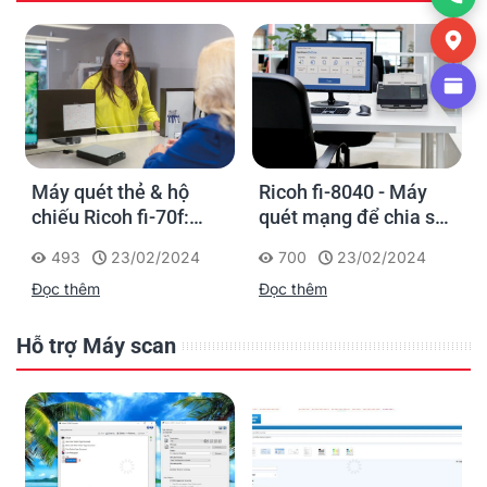
Máy quét thẻ & hộ
Ricoh fi-8040 - Máy
chiếu Ricoh fi-70f:
quét mạng để chia sẻ
Thiết kế nhỏ gọn lý
thông tin trực tiếp
493
23/02/2024
700
23/02/2024
tưởng để sử dụng tại
Đọc thêm
Đọc thêm
quầy giao dịch
Hỗ trợ Máy scan