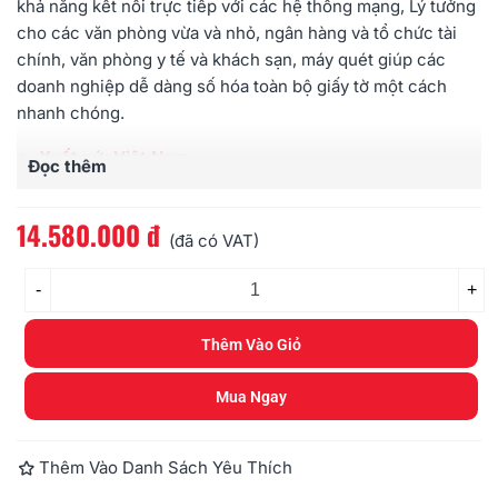
khả năng kết nối trực tiếp với các hệ thống mạng, Lý tưởng
cho các văn phòng vừa và nhỏ, ngân hàng và tổ chức tài
chính, văn phòng y tế và khách sạn, máy quét giúp các
doanh nghiệp dễ dàng số hóa toàn bộ giấy tờ một cách
nhanh chóng.
Xuất xứ: Việt Nam
Đọc thêm
Kiểu máy
: máy để bàn nạp giấy tự động
Khổ giấy
: A4
14.580.000 đ
Tốc độ quét
(ADF, Trắng đen/Thang xám/Màu,
(đã có VAT)
200dpi/300dpi): 45 tờ/phút/90 ảnh/phút
-
Công suất:
6000 tờ/ngày
+
Cảm biến hình ảnh
: CIS
Độ phân giải quang học
: 600dpi
Thêm Vào Giỏ
Khay nạp ADF
: 100 tờ
Cổng kết nối
: USB 3.2/Ethernet 10/100/1000
Mua Ngay
Bảo hành
: 12 tháng
Thêm Vào Danh Sách Yêu Thích