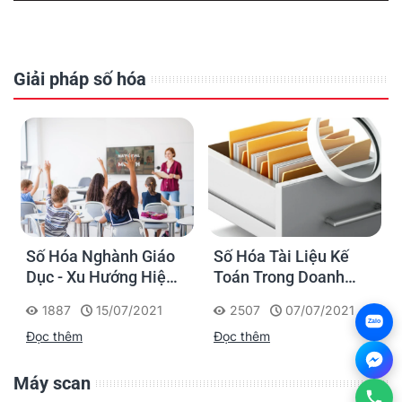
Giải pháp số hóa
Số Hóa Nghành Giáo
Số Hóa Tài Liệu Kế
Dục - Xu Hướng Hiện
Toán Trong Doanh
Đại Và Cấp Thiết
Nghiệp
1887
15/07/2021
2507
07/07/2021
i
Zalo
Đọc thêm
Đọc thêm
Máy scan