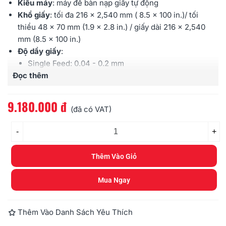
Kiểu máy
: máy để bàn nạp giấy tự động
Khổ giấy
: tối đa
216 x 2,540 mm ( 8.5 x 100 in.)
/ tối
thiểu
48 x 70 mm (1.9 x 2.8 in.) / giấy dài
216 x 2,540
mm (8.5 x 100 in.)
Độ dầy giấy
:
Single Feed:
0.04 - 0.2 mm
Đọc thêm
Continuous Feed:
0.04 - 0.2 mm
Business Card:
0.76 mm
Trọng lượng giấy
: giấy
20 - 209 g/m
2
9.180.000 đ
(đã có VAT)
Công suất/ngày
: 2.000 tờ
Tốc độ quét
(ADF, Trắng đen/Thang xám, 200dpi, Chiều
-
+
thẳng, Giấy letter): 30ppm/60ipm
Tốc độ quét
(ADF, Màu, 200dpi, Chiều thẳng, Giấy
Thêm Vào Giỏ
letter): 20ppm/40ipm
Cảm biến hình ảnh
: CIS
Mua Ngay
Độ phân giải quang học
: 600dpi
Khay nạp
:
50 tờ (80 g/m
2
, 20 lbs), 3 hard cards
Cổng kết nối
: USB 2.0
Thêm Vào Danh Sách Yêu Thích
Bảo hành
: 12 tháng