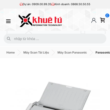
Dự án: 0909.00.99.35
Kinh doanh: 0868.50.50.55
0
Home
Máy Scan Tài Liệu
Máy Scan Panasonic
Panasoni