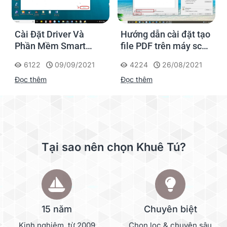
Cài Đặt Driver Và
Hướng dẫn cài đặt tạo
m
Phần Mềm Smart
file PDF trên máy scan
Touch Cho Máy Scan
Kodak
6122
09/09/2021
4224
26/08/2021
Kodak i2000
Đọc thêm
Đọc thêm
Tại sao nên chọn Khuê Tú?
15 năm
Chuyên biệt
Kinh nghiệm, từ 2009
Chọn lọc & chuyên sâu