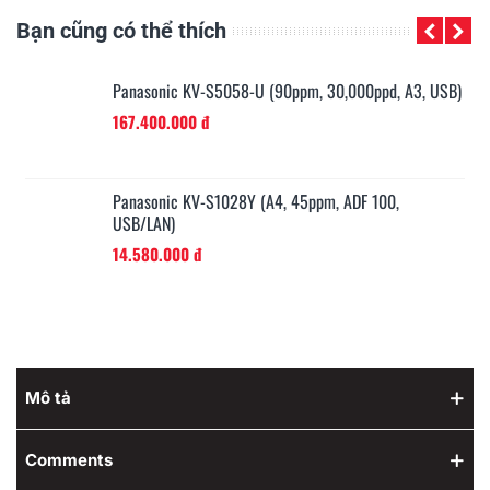
Bạn cũng có thể thích
B)
Panasonic KV-S5058-U (90ppm, 30,000ppd, A3, USB)
167.400.000 đ
SB)
Panasonic KV-S1028Y (A4, 45ppm, ADF 100,
USB/LAN)
14.580.000 đ
Mô tả
Comments