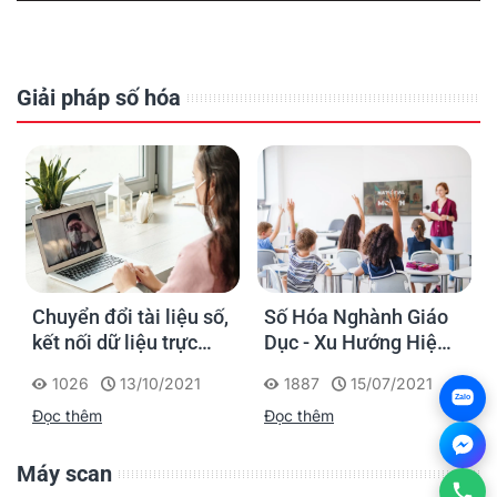
Giải pháp số hóa
Chuyển đổi tài liệu số,
Số Hóa Nghành Giáo
kết nối dữ liệu trực
Dục - Xu Hướng Hiện
tuyến – Thích ứng với
Đại Và Cấp Thiết
1026
13/10/2021
1887
15/07/2021
điều kiện làm việc thời
Zalo
Đọc thêm
Đọc thêm
Covid và hậu Covid
Máy scan