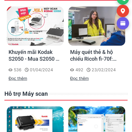
Khuyến mãi Kodak
Máy quét thẻ & hộ
S2050 - Mua S2050 -
chiếu Ricoh fi-70f:
Tặng Máy Lọc Không
Thiết kế nhỏ gọn lý
536
01/04/2024
492
23/02/2024
Khí Mini + Lõi lọc dự
tưởng để sử dụng tại
Đọc thêm
Đọc thêm
phòng
quầy giao dịch
Hỗ trợ Máy scan