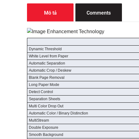
Mô tả
Comments
Dynamic Threshold
White Level from Paper
Automatic Separation
Automatic Crop / Deskew
Blank Page Removal
Long Paper Mode
Detect Control
Separation Sheets
Multi Color Drop Out
Automatic Color / Binary Distinction
MultiStream
Double Exposure
Smooth Background