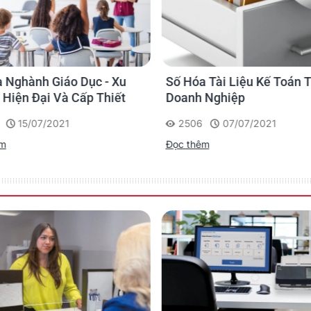
80 / 80 ppm
160 / 160 ipm
ter
80 / 80 ppm
160 / 160 ipm
2
Up to 300 sheets (80 g/m
, 21 lbs.)
Length control, Barcode detection (ISIS), Patch code detecti
Auto preview, Auto rescan, Image emphasis, Dynamic threshold
 Nghành Giáo Dục - Xu
Số Hóa Tài Liệu Kế Toán 
Dither, Error diffusion, Grayscale(8 bit), Binary
Hiện Đại Và Cấp Thiết
Doanh Nghiệp
JPEG for color and grayscale
15/07/2021
2506
07/07/2021
48 x 70 mm (1.9 x 2.75 in.)
nimum
297 × 432 mm (11.7 in. × 17 in.)
ximum
êm
Đọc thêm
0.04 - 0.2 mm (1.9 - 7.9 mils)
Note: 1 mil = 0.001 in.
2
20 - 157 g/m
(5 - 42 lbs.)
307 x 2,540 mm (12.09 x 100 in.)
USB 3.0 / 2.0
468 x 444 x 344 mm (18.5 x 17.5 x 13.5 in.)
17 kg (37.5 lbs.)
100V : 100-127V, 50/60Hz, 1.5A or
200V : 220-240V, 50/60Hz, 0.8A
90 W or less / 1.5 A (100-127 V), 0.8A (AC220-240 V)
anning