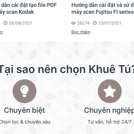
dẫn cài đặt tạo file PDF
Hướng dẫn cài đặt và sử 
etc.
áy scan Kodak
máy scan Fujitsu FI series
26/08/2021
26274
25/07/2021
KV-SS060
(Paper feed roller module, Double feed prevention roller)
êm
Đọc thêm
KV-SS03
KV-SS014
KV-SS021
4
KV-SS081*
Tại sao nên chọn Khuê Tú
ng system, the application, the measuring method, the quantity of data in the image, and th
559 mm / 17 x 22 in.).
.
ited States and other countries.
Chuyên biệt
Chuyên nghiệ
red US marks.
ctive holders.
Chọn lọc & chuyên sâu
Tư vấn, hỗ trợ 24/7