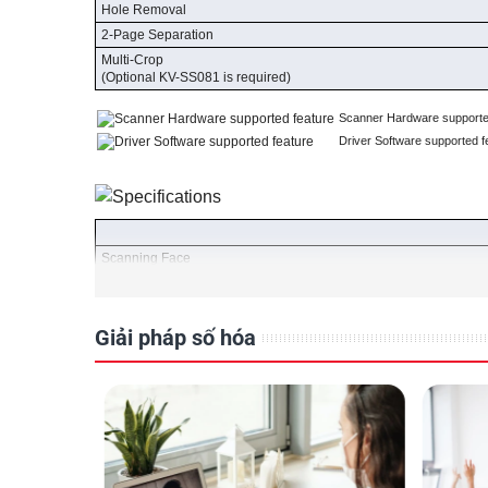
Hole Removal
2-Page Separation
Multi-Crop
(Optional KV-SS081 is required)
Scanner Hardware supporte
Driver Software supported f
Scanning Face
Scanning Method
Scanning Resolution
Giải pháp số hóa
1
Binary Speed*
Landscape
Let
200 / 300 dpi
A4
Portrait
Let
A4
1
Color Speed*
Landscape
Let
200 / 300 dpi
A4