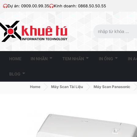
Dự án: 0909.00.99.35
Kinh doanh: 0868.50.50.55
HOME
IN NHÃN
TEM NHÃN
IN ỐNG
IN 
BLOG
Home
Máy Scan Tài Liệu
Máy Scan Panasonic