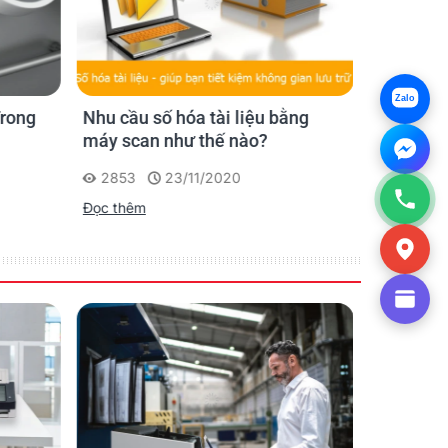
65 / 65 ppm
130 / 130 ipm
65 / 65 ppm
130 / 130 ipm
on, Control sheet, Long paper mode
Zalo
, Invert, White level from paper
Trong
Nhu cầu số hóa tài liệu bằng
Tổng quá
máy scan như thế nào?
của máy 
2853
23/11/2020
1455
Đọc thêm
Đọc thêm