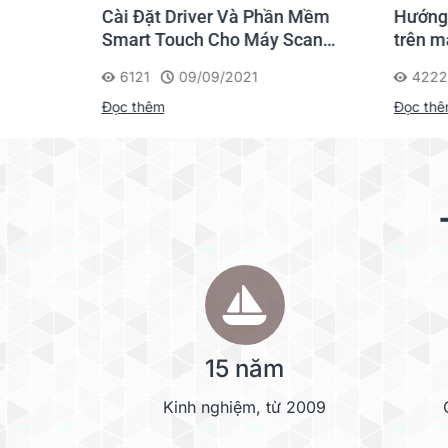
h Trong
Cài Đặt Driver Và Phần Mềm
Hướng 
Touch
Smart Touch Cho Máy Scan
trên m
Options
Kodak i2000
6121
09/09/2021
4222
Roller Exchange Kit
Đọc thêm
Đọc th
Roller Cleaning Paper
Imprinter Unit (Pre)
Ink Cartridge
Flatbed Scanner
*1 The scanning speed differs depending on the host computer, the operati
speed measurement.
*2 "Weight in pounds" of paper represents the weight of 500 sheets (432 x 
Scan quality cannot be guaranteed for documents with a non-standard size
*3 The power requirement differs depending on the country/area.
*4 Availability of the model may differ depending on the country.
• ISIS is a registered trademark or trademark of EMC Corporation in the Un
15 năm
®
• ENERGY STAR
and the ENERGY STAR certification marks are registe
• All product names are trademarks or registered trademarks of their respe
• Specifications are subject to change without notice.
Kinh nghiệm, từ 2009