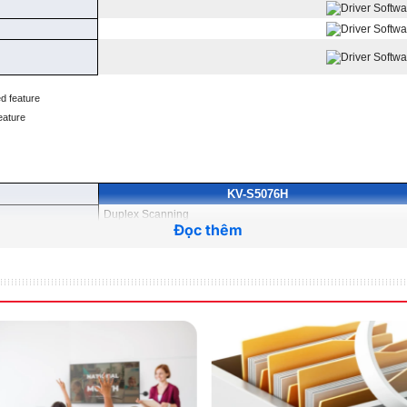
d feature
eature
KV-S5076H
Duplex Scanning
Đọc thêm
Color CIS
100 – 600 dpi (1 dpi step)
Simplex
Duplex
ter
100 / 100 ppm
200 / 200 ipm
100 / 100 ppm
200 / 200 ipm
80 / 80 ppm
160 / 160 ipm
ter
80 / 80 ppm
160 / 160 ipm
100 / 100 ppm
200 / 200 ipm
ter
100 / 100 ppm
200 / 200 ipm