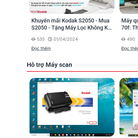
St
Sl
Po
40: Mua
Khuyến mãi Kodak S2050 - Mua
Máy qu
OF
Không Khí
S2050 - Tặng Máy Lọc Không Khí
70f: T
Operating Environment
Mini + Lõi lọc dự phòng
sử dụn
535
01/04/2024
490
Storage Environment
Đọc thêm
Đọc th
Accessories
Hỗ trợ Máy scan