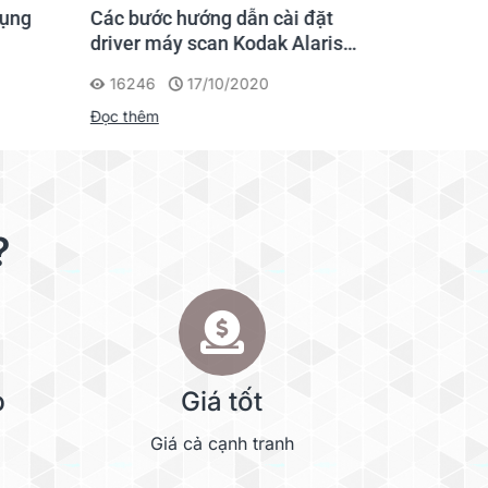
dụng
Các bước hướng dẫn cài đặt
Hướng dẫ
driver máy scan Kodak Alaris
file hình
Scanner
máy scan
16246
17/10/2020
4275
Đọc thêm
Đọc thêm
?
e paper type. The scanning speed is as determined by
Panasonic
methods of
p
Giá tốt
Giá cả cạnh tranh