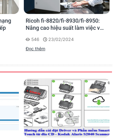
 mạng
Ricoh fi-8820/fi-8930/fi-8950:
Tổng Đại
iếp
Nâng cao hiệu suất làm việc với
- Máy Sc
10 - 35 °C(50 - 95 °F )
dòng máy quét siêu nhanh để
Châu Âu
20 - 80 % RH
546
23/02/2024
464
đảm nhiệm tác vụ số hóa tập
32 - 104 °F (0 - 40 °C)
Đọc thêm
trung
Đọc thêm
10 - 80 % RH