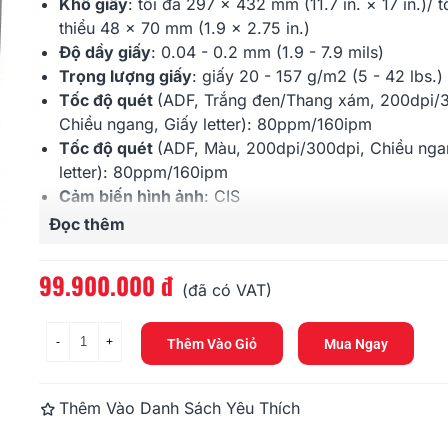
16.740.000 đ
Khổ giấy
: tối đa
297 × 432 mm (11.7 in. × 17 in.)
/ t
178.200.00
thiểu
48 x 70 mm (1.9 x 2.75 in.)
Độ dầy giấy
:
0.04 - 0.2 mm (1.9 - 7.9 mils)
Panasonic KV-SL1066
Panasonic 
(65ppm, 8000ppd, A4, USB)
Trọng lượng giấy
: giấy
20 - 157 g/m
2
(5 - 42 lbs.)
(30ppm, 300
Tốc độ quét
(ADF, Trắng đen/Thang xám, 200dpi/
21.600.000 đ
9.180.000 
Chiều ngang, Giấy letter): 80ppm/160ipm
Tốc độ quét
(ADF, Màu, 200dpi/300dpi, Chiều nga
letter): 80ppm/160ipm
Cảm biến hình ảnh
: CIS
Độ phân giải quang học
: 600dpi
Đọc thêm
Khay nạp
: 30
0 tờ (80 g/m
2
, 20 lbs)
Cổng kết nối
:
USB 3.0 / 2.0
99.900.000 đ
(đã có VAT)
Bảo hành
: 12 tháng
-
+
Thêm Vào Giỏ
Mua Ngay
Thêm Vào Danh Sách Yêu Thích