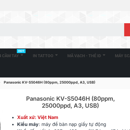
HOT
A4 CẦM TAY
IN TATTOO
MÃ VẠCH - THẺ ID
MÁY S
Panasonic KV-S5046H (80ppm, 25000ppd, A3, USB)
Panasonic KV-S5046H (80ppm,
25000ppd, A3, USB)
Panasonic KV-SL1056
Panasonic 
Xuất xứ: Việt Nam
(45ppm, 6000ppd, A4, USB)
(100ppm, 35
Kiểu máy
: máy để bàn nạp giấy tự động
USB)