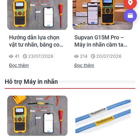
Hướng dẫn lựa chọn
Supvan G15M Pro –
vật tư nhãn, băng co
Máy in nhãn cầm tay
nhiệt, thẻ cáp cho
cho dân thi công: đánh
41
23/07/2026
214
20/07/2026
Supvan G15M Pro
dấu một lần, tra cứu
Đọc thêm
Đọc thêm
trọn đời công trình
Hỗ trợ Máy in nhãn