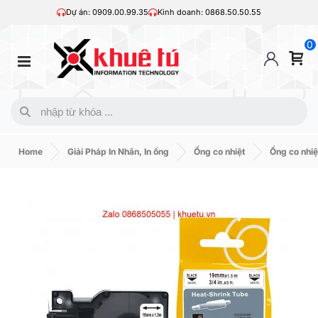
Dự án: 0909.00.99.35
Kinh doanh: 0868.50.50.55
0
Home
Giải Pháp In Nhãn, In ống
Ống co nhiệt
Ống co nhi