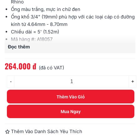
Rhino
Ống màu trắng, mực in chữ đen
Ống khổ 3/4" (19mm) phù hợp với các loại cáp có đường
kính từ 4.64mm - 8.70mm
Chiều dài = 5' (1.52m)
Mã hàng #: A18057
Đọc thêm
Tỷ lệ co: 3:1
264.000 đ
(đã có VAT)
-
+
Thêm Vào Giỏ
Mua Ngay
Thêm Vào Danh Sách Yêu Thích