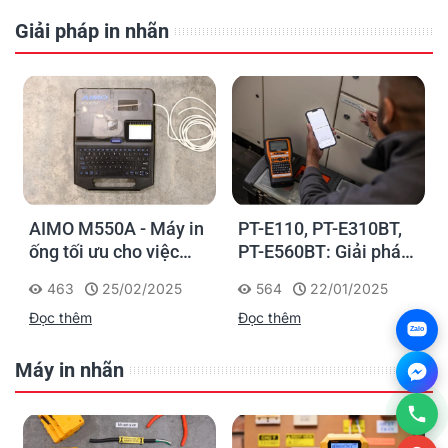
Giải pháp in nhãn
AIMO M550A - Máy in
PT-E110, PT-E310BT,
ống tối ưu cho việc
PT-E560BT: Giải pháp
đánh dấu, phân loại và
in nhãn cầm tay công
463
25/02/2025
564
22/01/2025
nhận diện cáp điện,
nghiệp của Brother
Đọc thêm
Đọc thêm
cáp mạng
Zalo
Máy in nhãn